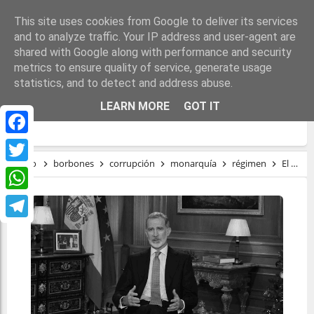
This site uses cookies from Google to deliver its services
and to analyze traffic. Your IP address and user-agent are
shared with Google along with performance and security
metrics to ensure quality of service, generate usage
statistics, and to detect and address abuse.
EL DISCURSO DE NAVIDAD DE FELIPE VI
LEARN MORE
GOT IT
PIERDE MÁS DE 600.000 ESPECTADORES
Facebook
Inicio
borbones
corrupción
monarquía
régimen
El discurso de Navidad de Felipe VI pierde más de 600.000 espectadores
Twitter
WhatsApp
Telegram