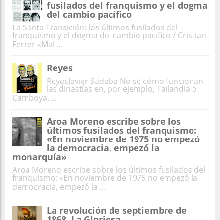
fusilados del franquismo y el dogma
del cambio pacífico
La Santa Transición: los últimos fusilados del
franquismo y el dogma del cambio pacífico / Cristian
Ferrer «Mal ...
Reyes
ReyesJavier Sádaba No sé cómo funcionan
las dinastías en, por ejemplo, Tailandia o
Camboya. ...
Aroa Moreno escribe sobre los
últimos fusilados del franquismo:
«En noviembre de 1975 no empezó
la democracia, empezó la
monarquía»
Aroa Moreno escribe sobre los últimos fusilados del
franquismo: «En noviembre de 1975 no empezó la
democracia, empezó la ...
La revolución de septiembre de
1868. La Gloriosa