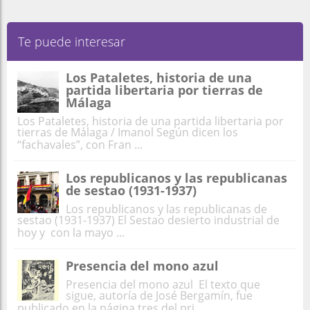
Te puede interesar
Los Pataletes, historia de una
partida libertaria por tierras de
Málaga
Los Pataletes, historia de una partida libertaria por
tierras de Málaga / Imanol Según dicen los
“fachavales”, con Fran ...
Los republicanos y las republicanas
de sestao (1931-1937)
Los republicanos y las republicanas de
sestao (1931-1937) El Sestao desierto industrial de
hoy y con la mayo ...
Presencia del mono azul
Presencia del mono azul El texto que
sigue, autoría de José Bergamín, fue
publicado en la página tres del pri ...