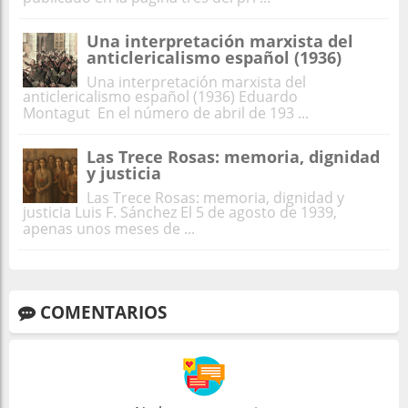
Una interpretación marxista del
anticlericalismo español (1936)
Una interpretación marxista del
anticlericalismo español (1936) Eduardo
Montagut En el número de abril de 193 ...
Las Trece Rosas: memoria, dignidad
y justicia
Las Trece Rosas: memoria, dignidad y
justicia Luis F. Sánchez El 5 de agosto de 1939,
apenas unos meses de ...
COMENTARIOS