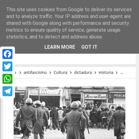
This site uses cookies from Google to deliver its services
and to analyze traffic. Your IP address and user-agent are
shared with Google along with performance and security
metrics to ensure quality of service, generate usage
statistics, and to detect and address abuse.
DEL ANTIFRANQUISMO AL
LEARN MORE
GOT IT
SOCIOLIBERALISMO
Facebook
Inicio
antifascismo
Cultura
dictadura
Historia
marxismo
Twitter
WhatsApp
Telegram