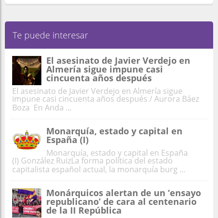
Te puede interesar
El asesinato de Javier Verdejo en
Almería sigue impune casi
cincuenta años después
El asesinato de Javier Verdejo en Almería sigue
impune casi cincuenta años después / Aurora Báez
Boza En Anda ...
Monarquía, estado y capital en
España (I)
Monarquía, estado y capital en España
(I) González RuizLa forma política del estado
capitalista español actual, la monarquía burg ...
Monárquicos alertan de un ‘ensayo
republicano’ de cara al centenario
de la II República