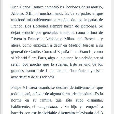
Juan Carlos I nunca aprendió las lecciones de su abuelo,
Alfonso XIII, ni mucho menos las de su padre, al que
traicionó miserablemente, a cambio de las simpatías de
Franco. Los Borbones siempre hacen de Borbones. Se
dejan seducir por generales tronados como Primo de
Rivera o Franco o Armada o Milans del Bosch… y
ahora, como empiezan a decir en Madrid, buscan a su
general de Gaulle. Como si España fuera Francia, como
si Madrid fuera París, algo que nunca han sabido ser ni
serán, por mucho que lo sueñen. Éste es uno de los
grandes traumas de la monarquía “borbónico-ayusista-
aznarista” y de sus adeptos.
Felipe VI caerá cuando se descare definitivamente, que
todo llegará, a favor de alguna forma de dictadura. Es la
norma en su familia, que sólo supo disimular,
hábilmente, el
campechano
. Su hijo ya empezó a
hacerlo con
ese inolvidable discursito televisado
del 3