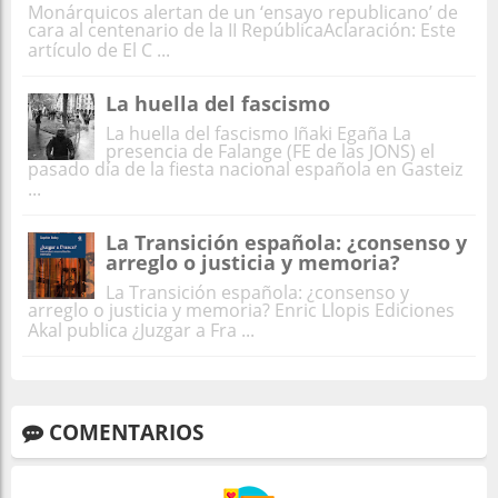
Monárquicos alertan de un ‘ensayo republicano’ de
cara al centenario de la II RepúblicaAclaración: Este
artículo de El C ...
La huella del fascismo
La huella del fascismo Iñaki Egaña La
presencia de Falange (FE de las JONS) el
pasado día de la fiesta nacional española en Gasteiz
...
La Transición española: ¿consenso y
arreglo o justicia y memoria?
La Transición española: ¿consenso y
arreglo o justicia y memoria? Enric Llopis Ediciones
Akal publica ¿Juzgar a Fra ...
COMENTARIOS