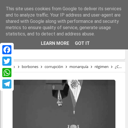
This site uses cookies from Google to deliver its services
and to analyze traffic. Your IP address and user-agent are
shared with Google along with performance and security
metrics to ensure quality of service, generate usage
statistics, and to detect and address abuse.
¿CÓMO CAERÁ LA MONARQUÍA
LEARN MORE
GOT IT
ESPAÑOLA?
Facebook
Inicio
borbones
corrupción
monarquía
régimen
¿Cómo caerá la monarquía española?
Twitter
WhatsApp
Telegram