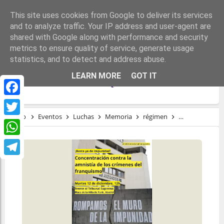
This site uses cookies from Google to deliver its services
and to analyze traffic. Your IP address and user-agent are
shared with Google along with performance and security
metrics to ensure quality of service, generate usage
statistics, and to detect and address abuse.
12D - CONCENTRACIÓN: DÍA DE LAS
LEARN MORE
GOT IT
VÍCTIMAS DEL FRANQUISMO
Facebook
Inicio
Eventos
Luchas
Memoria
régimen
Víctimas del f
Twitter
WhatsApp
Telegram