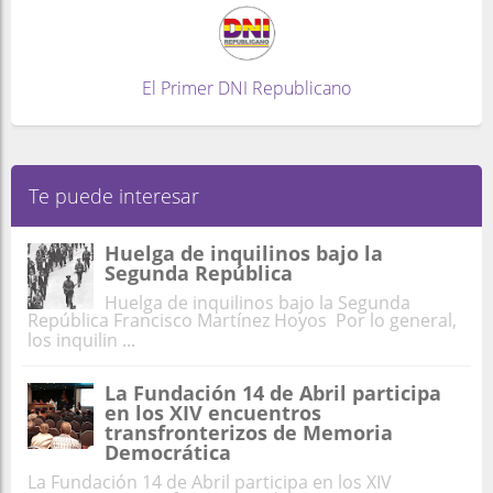
El Primer DNI Republicano
Te puede interesar
Huelga de inquilinos bajo la
Segunda República
Huelga de inquilinos bajo la Segunda
República Francisco Martínez Hoyos Por lo general,
los inquilin ...
La Fundación 14 de Abril participa
en los XIV encuentros
transfronterizos de Memoria
Democrática
La Fundación 14 de Abril participa en los XIV