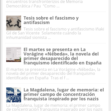
encuentros transfronterizos de Memoria
Democrática / Pau “Como ...
Tesis sobre el fascismo y
antifascism
Tesis sobre el fascismo y antifascismo Iñaki
Gil de San Vicente Solamente cuando la
inhumanidad sionista ...
El martes se presenta en La
Vorágine «Nébeda», la novela del
primer desaparecido del
franquismo identificado en España
El martes se presenta en La Vorágine «Nébeda», la
novela del primer desaparecido del franquismo
identificado en España Tras el f ...
La Magdalena, lugar de memoria: el
primer campo de concentración
franquista inspirado por los nazis
La Magdalena, lugar de memoria: el primer campo
de concentración franquista inspirado por los nazis