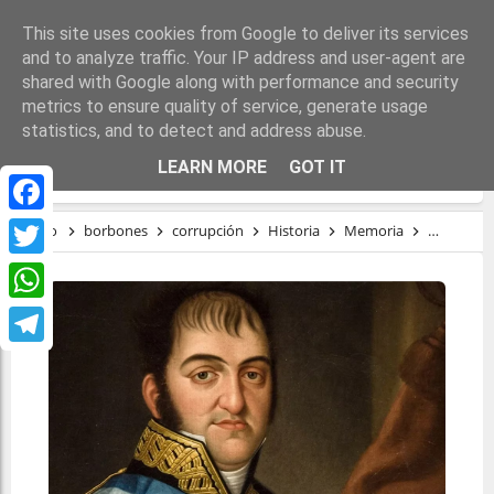
This site uses cookies from Google to deliver its services
and to analyze traffic. Your IP address and user-agent are
shared with Google along with performance and security
metrics to ensure quality of service, generate usage
statistics, and to detect and address abuse.
MEMORIA HISTÓRICA BORBÓNICA
LEARN MORE
GOT IT
Facebook
Inicio
borbones
corrupción
Historia
Memoria
monarquí
Twitter
WhatsApp
Telegram