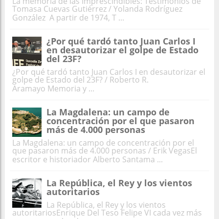
La memoria de las imprescindibles: Testimonios de
Tomasa Cuevas Gutiérrez / Yolanda Rodríguez
González A partir de 1974, T ...
¿Por qué tardó tanto Juan Carlos I
en desautorizar el golpe de Estado
del 23F?
¿Por qué tardó tanto Juan Carlos I en desautorizar el
golpe de Estado del 23F? / Roberto R.
Aramayo Memoria y ...
La Magdalena: un campo de
concentración por el que pasaron
más de 4.000 personas
La Magdalena: un campo de concentración por el
que pasaron más de 4.000 personas / Erik VegasEl
escritor e historiador Alberto Santama ...
La República, el Rey y los vientos
autoritarios
La República, el Rey y los vientos
autoritariosEnrique Del Teso Felipe VI cada vez más