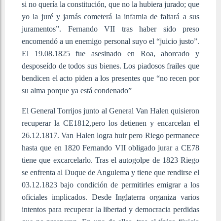
si no quería la constitución, que no la hubiera jurado; que
yo la juré y jamás cometerá la infamia de faltará a sus
juramentos”. Fernando VII tras haber sido preso
encomendó a un enemigo personal suyo el “juicio justo”.
El 19.08.1825 fue asesinado en Roa, ahorcado y
desposeído de todos sus bienes. Los piadosos frailes que
bendicen el acto piden a los presentes que “no recen por
su alma porque ya está condenado”
El General Torrijos junto al General Van Halen quisieron
recuperar la CE1812,pero los detienen y encarcelan el
26.12.1817. Van Halen logra huir pero Riego permanece
hasta que en 1820 Fernando VII obligado jurar a CE78
tiene que excarcelarlo. Tras el autogolpe de 1823 Riego
se enfrenta al Duque de Angulema y tiene que rendirse el
03.12.1823 bajo condición de permitirles emigrar a los
oficiales implicados. Desde Inglaterra organiza varios
intentos para recuperar la libertad y democracia perdidas