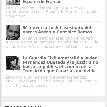
España de Franco
La única prisión del mundo para sacerdotes
católicos estaba en la España de Franco Los pasillos
donde “Mal ...
50 aniversario del asesinato del
obrero Antonio González Ramos
50 aniversario del asesinato del obrero
Antonio González RamosEn la noche del 29 al 30 de
octubre de 1975, en los sótanos del Gobierno ...
La Guardia Civil ametralló a Javier
Fernández Quesada y la Justicia no
buscó culpables: el crimen de la
Transición que Canarias no olvida
La Guardia Civil ametralló a Javier Fernández
Quesada y la Justicia no buscó culpables: el crimen
de la Transición que C ...