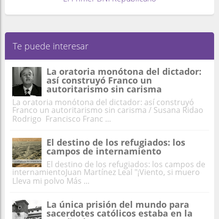
Te puede interesar
La oratoria monótona del dictador:
así construyó Franco un
autoritarismo sin carisma
La oratoria monótona del dictador: así construyó
Franco un autoritarismo sin carisma / Susana Ridao
Rodrigo Francisco Franc ...
El destino de los refugiados: los
campos de internamiento
El destino de los refugiados: los campos de
internamientoJuan Martínez Leal "¡Viento, si muero
Lleva mi polvo Más ...
La única prisión del mundo para
sacerdotes católicos estaba en la