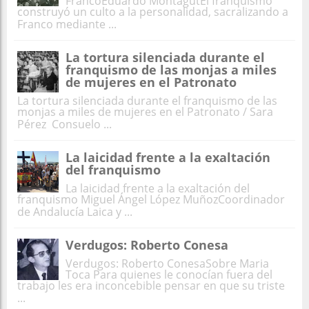
FrancoEduardo MontagutEl franquismo
construyó un culto a la personalidad, sacralizando a
Franco mediante ...
La tortura silenciada durante el
franquismo de las monjas a miles
de mujeres en el Patronato
La tortura silenciada durante el franquismo de las
monjas a miles de mujeres en el Patronato / Sara
Pérez Consuelo ...
La laicidad frente a la exaltación
del franquismo
La laicidad frente a la exaltación del
franquismo Miguel Ángel López MuñozCoordinador
de Andalucía Laica y ...
Verdugos: Roberto Conesa
Verdugos: Roberto ConesaSobre Maria
Toca Para quienes le conocían fuera del
trabajo les era inconcebible pensar en que su triste
...