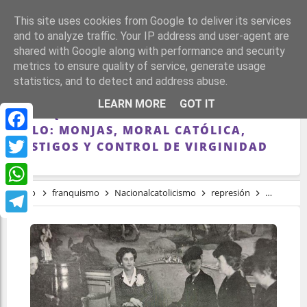
This site uses cookies from Google to deliver its services
and to analyze traffic. Your IP address and user-agent are
shared with Google along with performance and security
metrics to ensure quality of service, generate usage
statistics, and to detect and address abuse.
LOS CENTROS DE MENORES DEL
LEARN MORE
GOT IT
FRANQUISMO REGIDOS POR CARMEN
POLO: MONJAS, MORAL CATÓLICA,
Facebook
CASTIGOS Y CONTROL DE VIRGINIDAD
Twitter
Inicio
franquismo
Nacionalcatolicismo
represión
Torturas
WhatsApp
Telegram