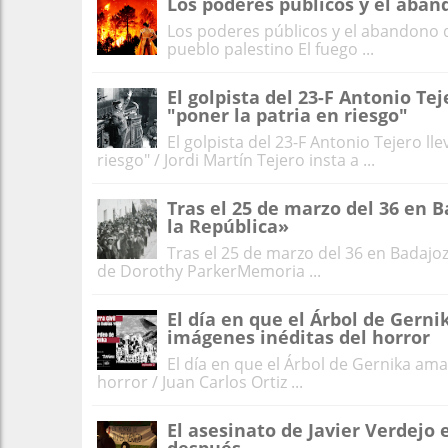
Los poderes públicos y el aban
Los poderes públicos y el abandono d
pueblo palestino El fuego ...
El golpista del 23-F Antonio Tej
"poner la patria en riesgo"
El golpista del 23-F Antonio Tejero ll
riesgo" / Jordi Martín Tejero insta a ...
Tras el 25 de marzo del 36 en B
la República»
Tras el 25 de marzo del 36 en Badajoz
de Dorothy ParkerMemoria ...
El día en que el Árbol de Gern
imágenes inéditas del horror
El día en que el Árbol de Gernika am
horror / Juan Carlos Ortiz ...
El asesinato de Javier Verdejo