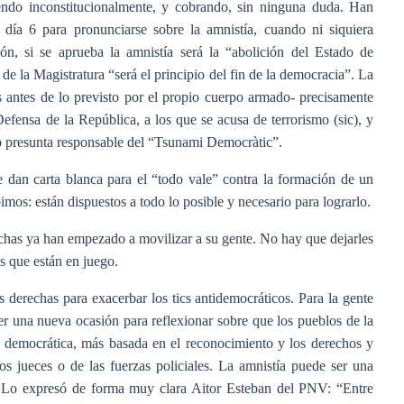
ndo inconstitucionalmente, y cobrando, sin ninguna duda. Han
día 6 para pronunciarse sobre la amnistía, cuando ni siquiera
, si se aprueba la amnistía será la “abolición del Estado de
e la Magistratura “será el principio del fin de la democracia”. La
s antes de lo previsto por el propio cuerpo armado- precisamente
fensa de la República, a los que se acusa de terrorismo (sic), y
mo presunta responsable del “Tsunami Democràtic”.
e dan carta blanca para el “todo vale” contra la formación de un
os: están dispuestos a todo lo posible y necesario para lograrlo.
has ya han empezado a movilizar a su gente. No hay que dejarles
os que están en juego.
s derechas para exacerbar los tics antidemocráticos. Para la gente
er una nueva ocasión para reflexionar sobre que los pueblos de la
y democrática, más basada en el reconocimiento y los derechos y
os jueces o de las fuerzas policiales. La amnistía puede ser una
s. Lo expresó de forma muy clara Aitor Esteban del PNV: “Entre