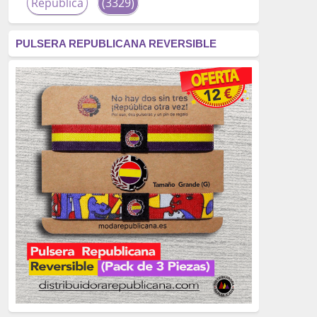
República
(3329)
corrupción
(3266)
PULSERA REPUBLICANA REVERSIBLE
fascismo
(2677)
tardofranquismo
(2320)
Actualidad
(2319)
monarquía
(2253)
borbones
(2176)
Cultura
(2163)
Guerra
(1674)
genocidio
(1234)
mujer
(1070)