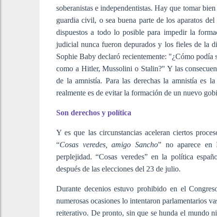
soberanistas e independentistas. Hay que tomar bien e
guardia civil, o sea buena parte de los aparatos de
dispuestos a todo lo posible para impedir la forma
judicial nunca fueron depurados y los fieles de la d
Sophie Baby declaró recientemente: "¿Cómo podía se
como a Hitler, Mussolini o Stalin?" Y las consecue
de la amnistía. Para las derechas la amnistía es l
realmente es de evitar la formación de un nuevo gob
Son derechos y política
Y es que las circunstancias aceleran ciertos proc
“
Cosas veredes, amigo Sancho
” no aparece en 
perplejidad. “Cosas veredes” en la política españ
después de las elecciones del 23 de julio.
Durante decenios estuvo prohibido en el Congreso
numerosas ocasiones lo intentaron parlamentarios vas
reiterativo. De pronto, sin que se hunda el mundo n