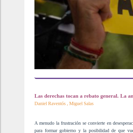
Las derechas tocan a rebato general. La am
Daniel Raventós , Miguel Salas
A menudo la frustración se convierte en desesperac
para formar gobierno y la posibilidad de que vue