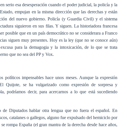
n serio esa desesperación cuando el poder judicial, la policía y la
l Estado, empujan en la misma dirección que las derechas y están
ción del nuevo gobierno. Policía (y Guardia Civil) y el sistema
ictadura siguieron en sus filas. Y siguen. La historiadora francesa
r posible que en un país democrático no se considerara a Franco
ncias siguen muy presentes. Hoy es la ley (que no se conoce aún)
a excusa para la demagogia y la intoxicación, de lo que se trata
ierno que no sea del PP y Vox.
esos políticos impensables hace unos meses. Aunque la expresión
El Quijote, se ha vulgarizado como expresión de sorpresa y
ola, podríamos decir, para acercarnos a lo que está sucediendo
 de Diputados hablar otra lengua que no fuera el español. En
cos, catalanes o gallegos, alguno fue expulsado del hemiciclo por
i se rompa España (el gran mantra de la derecha desde hace años,