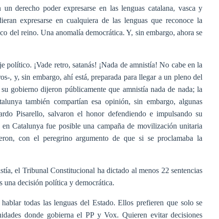
 un derecho poder expresarse en las lenguas catalana, vasca y
dieran expresarse en cualquiera de las lenguas que reconoce la
tico del reino. Una anomalía democrática. Y, sin embargo, ahora se
e político. ¡Vade retro, satanás! ¡Nada de amnistía! No cabe en la
os-, y, sin embargo, ahí está, preparada para llegar a un pleno del
su gobierno dijeron públicamente que amnistía nada de nada; la
alunya también compartían esa opinión, sin embargo, algunas
do Pisarello, salvaron el honor defendiendo e impulsando su
a en Catalunya fue posible una campaña de movilización unitaria
eron, con el peregrino argumento de que si se proclamaba la
istía, el Tribunal Constitucional ha dictado al menos 22 sentencias
s una decisión política y democrática.
ablar todas las lenguas del Estado. Ellos prefieren que solo se
idades donde gobierna el PP y Vox. Quieren evitar decisiones