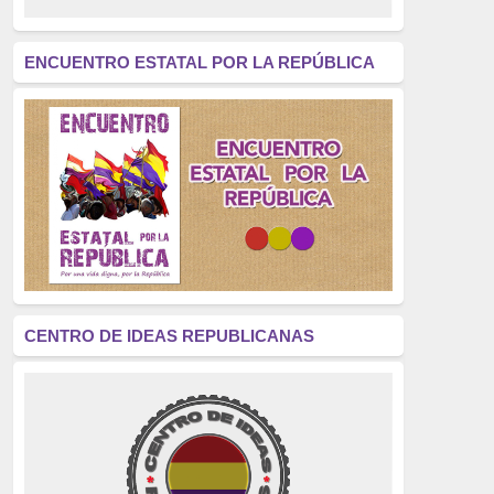
revolución
(312)
América Latina
(305)
ENCUENTRO ESTATAL POR LA REPÚBLICA
Exhumación
(304)
Golpe de Estado
(304)
Brigadas Internacionales
(303)
pensamiento
(294)
Revisionismo
(289)
La Transición
(275)
CENTRO DE IDEAS REPUBLICANAS
presos políticos
(273)
educación pública
(270)
La Izquierda
(260)