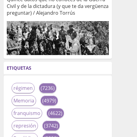
Civil y de la dictadura (y que te da vergüenza
preguntar) / Alejandro Torrús
ETIQUETAS
régimen
(7236)
Memoria
(4979)
franquismo
(4622)
represión
(3742)