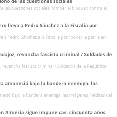
dono de las cuestiones sociales
e las cuestiones sociales Romper el bloqueo contra el
ero lleva a Pedro Sánchez a la Fiscalía por
eva a Pedro Sánchez a la Fiscalía por "poner la patria en
adajoz, revancha fascista criminal / Soldados de
, revancha fascista criminal / Soldados de la República»,
ika amaneció bajo la bandera enemiga: las
aneció bajo la bandera enemiga: las imágenes inéditas del
 en Almería sigue impune casi cincuenta años