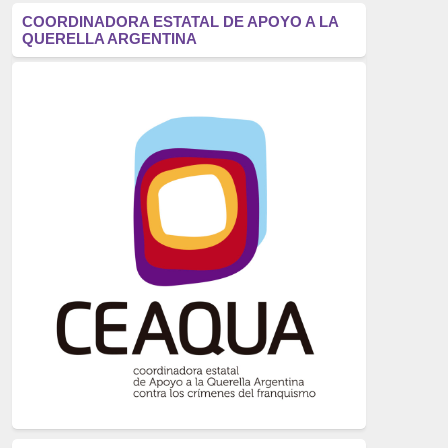
antifascismo
(1006)
COORDINADORA ESTATAL DE APOYO A LA
QUERELLA ARGENTINA
Eventos
(914)
Historia
(752)
Crímenes del franquismo
(721)
dictadura
(699)
Feminismo
(607)
neofranquismo
(567)
Justicia Universal
(527)
Derechos Humanos
(522)
Nacionalcatolicismo
(514)
Exilio
(506)