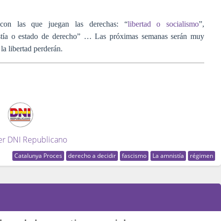
s con las que juegan las derechas: “
libertad o socialismo
”,
istía o estado de derecho” … Las próximas semanas serán muy
a libertad perderán.
er DNI Republicano
Catalunya Proces
derecho a decidir
fascismo
La amnistía
régimen