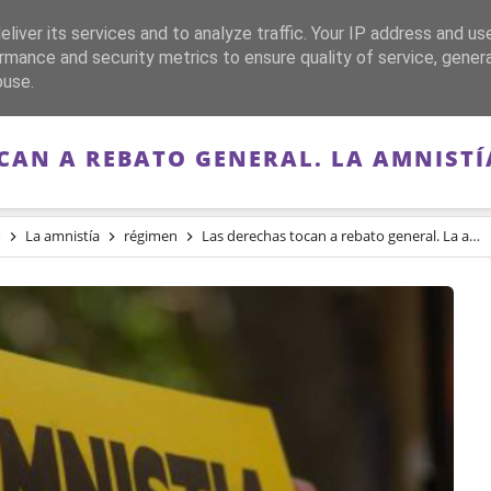
liver its services and to analyze traffic. Your IP address and us
CA
FRANQUISMO
GUERRA DE ESPAÑA
MEMORIA
rmance and security metrics to ensure quality of service, gene
buse.
CAN A REBATO GENERAL. LA AMNISTÍ
o
La amnistía
régimen
Las derechas tocan a rebato general. La amnistía y los derechos