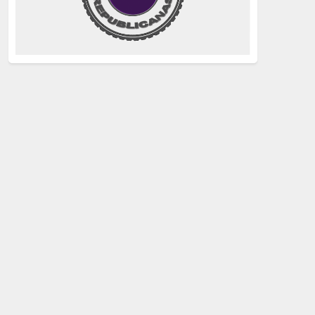
justicia
(258)
Holocausto
(239)
Maquis
(237)
capitalismo
(228)
crisis sanitaria
(228)
Catalunya Proces
(227)
Lucha de clases
(211)
comunismo
(208)
bebés robados
(199)
Imperialismo
(189)
LGTBIQ
(181)