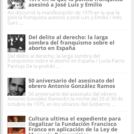
asesinó a José Luis y Emilio
Así discurrió la manifestación de 1979 en la que la
policía franquista asesinó a José Luis y Emilio / Inés
Garc ...
Del delito al derecho: la larga
sombra del franquismo sobre el
aborto en España
Del delito al derecho: la larga sombra del
franquismo sobre el aborto en España / Lucía Parro
Pantoja De la prohibi ...
50 aniversario del asesinato del
obrero Antonio González Ramos
50 aniversario del asesinato del obrero
Antonio González RamosEn la noche del 29 al 30 de
octubre de 1975, en los sótanos del Gobierno ...
Cultura ultima el expediente para
ilegalizar la Fundación Francisco
Franco en aplicación de la Ley de