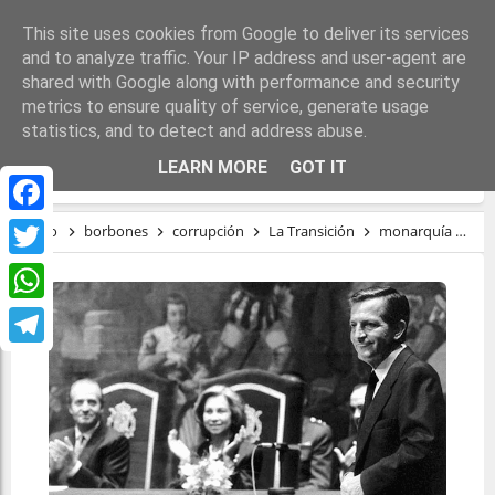
This site uses cookies from Google to deliver its services
and to analyze traffic. Your IP address and user-agent are
shared with Google along with performance and security
metrics to ensure quality of service, generate usage
statistics, and to detect and address abuse.
LA TRANSICIÓN ESPAÑOLA
LEARN MORE
GOT IT
Facebook
Inicio
borbones
corrupción
La Transición
monarquía
ré
Twitter
WhatsApp
Telegram