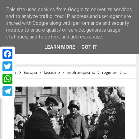
This site uses cookies from Google to deliver its services
and to analyze traffic. Your IP address and user-agent are
shared with Google along with performance and security
metrics to ensure quality of service, generate usage
statistics, and to detect and address abuse.
¿LA HISTORIA SE REPITE? ALEMANIA 1932
LEARN MORE
GOT IT
Y ESPAÑA 2023
Facebook
Inicio
Europa
fascismo
neofranquismo
régimen
tardofr
Twitter
WhatsApp
Telegram