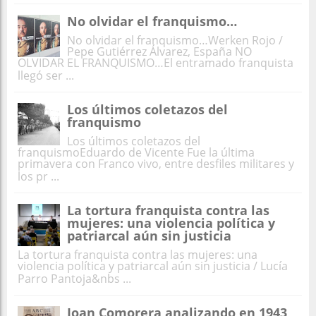
No olvidar el franquismo…
No olvidar el franquismo…Werken Rojo /
Pepe Gutiérrez Álvarez, España NO
OLVIDAR EL FRANQUISMO…El entramado franquista
llegó ser ...
Los últimos coletazos del
franquismo
Los últimos coletazos del
franquismoEduardo de Vicente Fue la última
primavera con Franco vivo, entre desfiles militares y
los pr ...
La tortura franquista contra las
mujeres: una violencia política y
patriarcal aún sin justicia
La tortura franquista contra las mujeres: una
violencia política y patriarcal aún sin justicia / Lucía
Parro Pantoja&nbs ...
Joan Comorera analizando en 1943