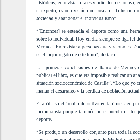
históricos, entrevistas orales y artículos de prensa, 
el experto, es una visión que busca en la historia 
sociedad y abandonar el individualismo”.
“[Entonces] se entendía el deporte como una herra
sobre lo individual. Hoy en día siempre se liga [el 
Merino. “Entrevistar a personas que vivieron esa é
es el mejor regalo de este libro”, destaca.
Las primeras conclusiones de Ibarrondo-Merino, cu
publicar el libro, es que era imposible realizar un aná
situación socioeconómica de Castilla”. “Lo que yo en
manan el desarraigo y la pérdida de población actual”
El análisis del ámbito deportivo en la época- en par
memorialista porque también busca incidir en lo qu
deporte.
“Se produjo un desarrollo conjunto para toda la soci
para el deporte obrero que parte de Madrid y se ext