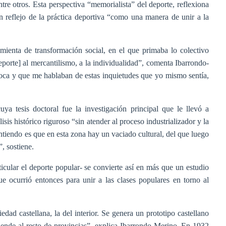
entre otros. Esta perspectiva “memorialista” del deporte, reflexiona
un reflejo de la práctica deportiva “como una manera de unir a la
mienta de transformación social, en el que primaba lo colectivo
deporte] al mercantilismo, a la individualidad”, comenta Ibarrondo-
poca y que me hablaban de estas inquietudes que yo mismo sentía,
ya tesis doctoral fue la investigación principal que le llevó a
lisis histórico riguroso “sin atender al proceso industrializador y la
tiendo es que en esta zona hay un vaciado cultural, del que luego
, sostiene.
ticular el deporte popular- se convierte así en más que un estudio
e ocurrió entonces para unir a las clases populares en torno al
edad castellana, la del interior. Se genera un prototipo castellano
iende al resto de provincias”, explica Ibarrondo-Merino. En 1932