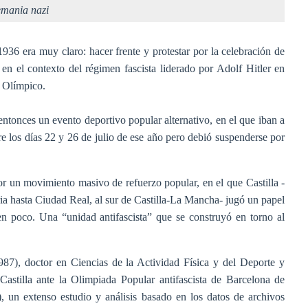
lemania nazi
936 era muy claro: hacer frente y protestar por la celebración de
 en el contexto del régimen fascista liderado por Adolf Hitler en
é Olímpico.
tonces un evento deportivo popular alternativo, en el que iban a
ntre los días 22 y 26 de julio de ese año pero debió suspenderse por
or un movimiento masivo de refuerzo popular, en el que Castilla -
ia hasta Ciudad Real, al sur de Castilla-La Mancha- jugó un papel
en poco. Una “unidad antifascista” que se construyó en torno al
987), doctor en Ciencias de la Actividad Física y del Deporte y
Castilla ante la Olimpiada Popular antifascista de Barcelona de
 un extenso estudio y análisis basado en los datos de archivos