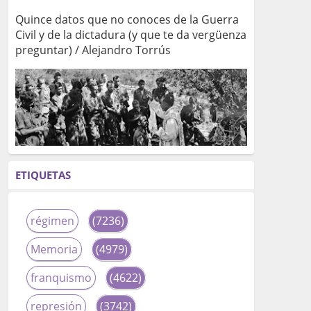
Quince datos que no conoces de la Guerra
Civil y de la dictadura (y que te da vergüenza
preguntar) / Alejandro Torrús
ETIQUETAS
régimen
(7236)
Memoria
(4979)
franquismo
(4622)
represión
(3742)