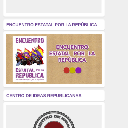
derecho a decidir
(376)
revolución
(312)
América Latina
(305)
ENCUENTRO ESTATAL POR LA REPÚBLICA
Exhumación
(304)
Golpe de Estado
(304)
Brigadas Internacionales
(303)
pensamiento
(294)
Revisionismo
(289)
La Transición
(275)
CENTRO DE IDEAS REPUBLICANAS
presos políticos
(273)
educación pública
(270)