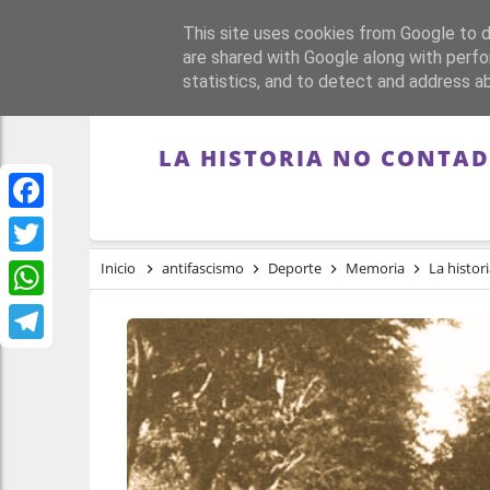
This site uses cookies from Google to de
PORTADA
REPÚBLI
are shared with Google along with perfo
statistics, and to detect and address a
LA HISTORIA NO CONTAD
Facebook
Twitter
Inicio
antifascismo
Deporte
Memoria
La histori
WhatsApp
Telegram