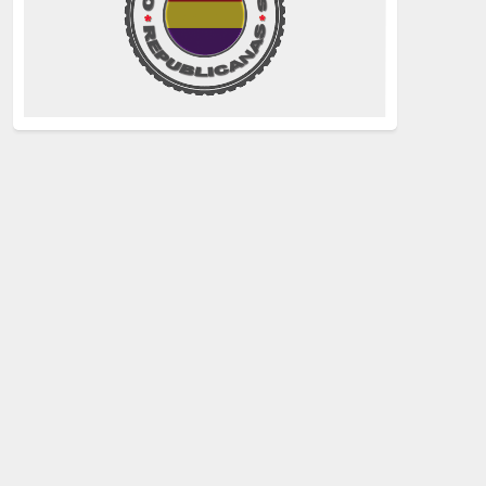
La Izquierda
(260)
justicia
(258)
Holocausto
(239)
Maquis
(237)
capitalismo
(228)
crisis sanitaria
(228)
Catalunya Proces
(227)
Lucha de clases
(211)
comunismo
(208)
bebés robados
(199)
Imperialismo
(189)