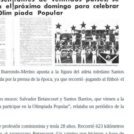
Ibarrondo-Merino apunta a la figura del atleta toledano Santos
a por la prensa de la época, ya que recorrió -jugando al fútbol- el
os mozos: Salvador Betancourt y Santos Barrios, que vienen a la
a participar en la Olimpiada Popular”, relataba un periódico de la
e profesión comisionista y tenía 28 años. Recorrió 623 kilómetros
nto al zaragozano Betancourt. Un camino que hicieron a base de