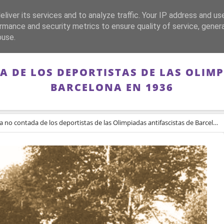
liver its services and to analyze traffic. Your IP address and us
CA
FRANQUISMO
GUERRA DE ESPAÑA
MEMORIA
rmance and security metrics to ensure quality of service, gene
buse.
A DE LOS DEPORTISTAS DE LAS OLIMP
BARCELONA EN 1936
a no contada de los deportistas de las Olimpiadas antifascistas de Barcelona en 1936