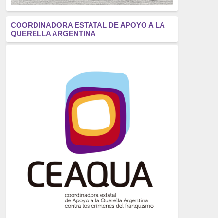
antifascismo
(1006)
COORDINADORA ESTATAL DE APOYO A LA
QUERELLA ARGENTINA
Eventos
(914)
Historia
(752)
Crímenes del franquismo
(721)
dictadura
(699)
Feminismo
(607)
neofranquismo
(567)
Justicia Universal
(527)
Derechos Humanos
(522)
Nacionalcatolicismo
(514)
Exilio
(506)