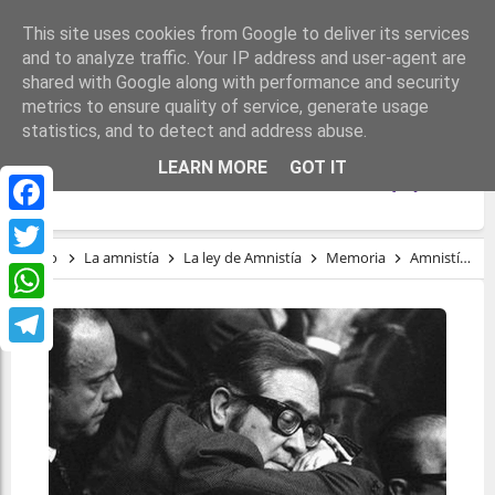
This site uses cookies from Google to deliver its services
and to analyze traffic. Your IP address and user-agent are
shared with Google along with performance and security
metrics to ensure quality of service, generate usage
statistics, and to detect and address abuse.
AMNISTÍAS EN EL ESTADO ESPAÑOL (Y
LEARN MORE
GOT IT
III). LA LEY DE AMNISTÍA DE 1977 (B)
Facebook
Inicio
La amnistía
La ley de Amnistía
Memoria
Amnistías en el Estado español (y III). La Ley de amnistía de 1977 (B)
Twitter
WhatsApp
Telegram