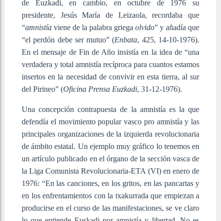
de Euzkadi, en cambio, en octubre de 1976 su
presidente, Jesús María de Leizaola, recordaba que
“
amnistía
viene de la palabra griega
olvido
” y añadía que
“el perdón debe ser mutuo” (
Enbata
, 425, 14-10-1976).
En el mensaje de Fin de Año insistía en la idea de “una
verdadera y total amnistía recíproca para cuantos estamos
insertos en la necesidad de convivir en esta tierra, al sur
del Pirineo” (
Oficina Prensa Euzkadi
, 31-12-1976).
Una concepción contrapuesta de la amnistía es la que
defendía el movimiento popular vasco pro amnistía y las
principales organizaciones de la izquierda revolucionaria
de ámbito estatal. Un ejemplo muy gráfico lo tenemos en
un artículo publicado en el órgano de la sección vasca de
la Liga Comunista Revolucionaria-ETA (VI) en enero de
1976: “En las canciones, en los gritos, en las pancartas y
en los enfrentamientos con la txakurrada que empiezan a
producirse en el curso de las manifestaciones, se ve claro
lo que entiende Euskadi por amnistía y libertad. No es