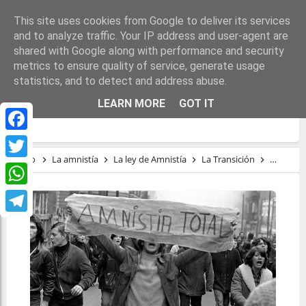
This site uses cookies from Google to deliver its services
and to analyze traffic. Your IP address and user-agent are
shared with Google along with performance and security
metrics to ensure quality of service, generate usage
statistics, and to detect and address abuse.
AMNISTÍAS EN EL ESTADO ESPAÑOL (II):
LEARN MORE
GOT IT
LEY DE AMNISTÍA DE 1977
Facebook
Inicio
La amnistía
La ley de Amnistía
La Transición
régimen
Twitter
WhatsApp
Telegram