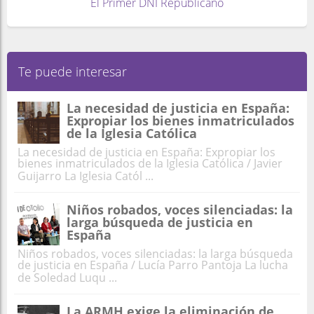
El Primer DNI Republicano
Te puede interesar
La necesidad de justicia en España:
Expropiar los bienes inmatriculados
de la Iglesia Católica
La necesidad de justicia en España: Expropiar los
bienes inmatriculados de la Iglesia Católica / Javier
Guijarro La Iglesia Catól ...
Niños robados, voces silenciadas: la
larga búsqueda de justicia en
España
Niños robados, voces silenciadas: la larga búsqueda
de justicia en España / Lucía Parro Pantoja La lucha
de Soledad Luqu ...
La ARMH exige la eliminación de