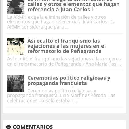
calles y otros elementos que hagan
referencia a Juan Carlos I
La ARMH exige la eliminación de calles y otros
elementos que hagan referencia a Juan Carlos I La
ARMH considera que para ...
Así ocultó el franquismo las
vejaciones a las mujeres en el
reformatorio de Peñagrande
Así ocultó el franquismo las vejaciones a las mujeres
en el reformatorio de Peñagrande / Ana María Pas ...
Ceremonias político religiosas y
propaganda franquista
Ceremonias político religiosas y
propaganda franquistaLucio Martínez Pereda Las
celebraciones no solo estaban ...
COMENTARIOS