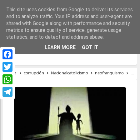
This site uses cookies from Google to deliver its services
and to analyze traffic. Your IP address and user-agent are
shared with Google along with performance and security
metrics to ensure quality of service, generate usage
statistics, and to detect and address abuse.
IGLESIA CATÓLICA: LA FÁBRICA
LEARN MORE
GOT IT
PERMANENTE DE LA PEDERASTIA
Facebook
Inicio
corrupción
Nacionalcatolicismo
neofranquismo
Pede
Twitter
WhatsApp
Telegram