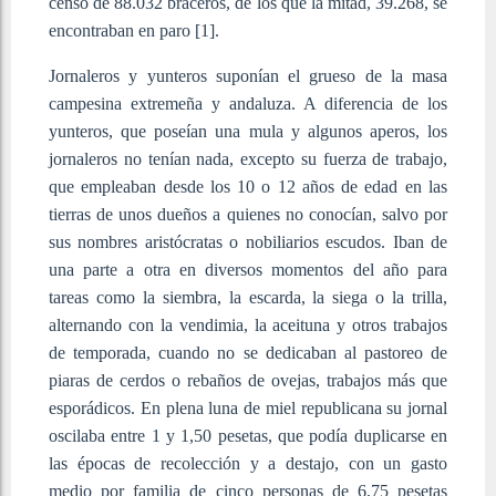
censo de 88.032 braceros, de los que la mitad, 39.268, se
encontraban en paro [1]
.
Jornaleros y yunteros suponían el grueso de la masa
campesina extremeña y andaluza. A diferencia de los
yunteros, que poseían una mula y algunos aperos, los
jornaleros no tenían nada, excepto su fuerza de trabajo,
que empleaban desde los 10 o 12 años de edad en las
tierras de unos dueños a quienes no conocían, salvo por
sus nombres aristócratas o nobiliarios escudos. Iban de
una parte a otra en diversos momentos del año para
tareas como la siembra, la escarda, la siega o la trilla,
alternando con la vendimia, la aceituna y otros trabajos
de temporada, cuando no se dedicaban al pastoreo de
piaras de cerdos o rebaños de ovejas, trabajos más que
esporádicos. En plena luna de miel republicana su jornal
oscilaba entre 1 y 1,50 pesetas, que podía duplicarse en
las épocas de recolección y a destajo, con un gasto
medio por familia de cinco personas de 6,75 pesetas