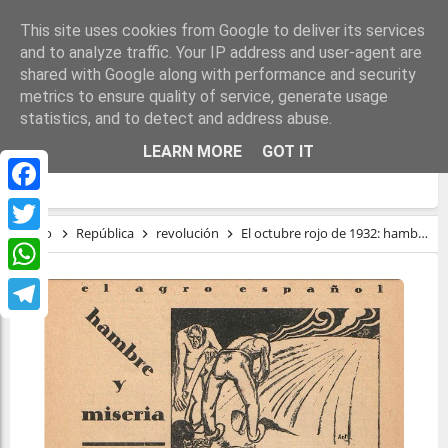
This site uses cookies from Google to deliver its services
and to analyze traffic. Your IP address and user-agent are
shared with Google along with performance and security
metrics to ensure quality of service, generate usage
statistics, and to detect and address abuse.
EL OCTUBRE ROJO DE 1932: HAMBRE Y
LEARN MORE
GOT IT
MISERIA EN EXTREMADURA
Facebook
Inicio
República
revolución
El octubre rojo de 1932: hambre y miseria en Extremadura
Twitter
WhatsApp
Telegram