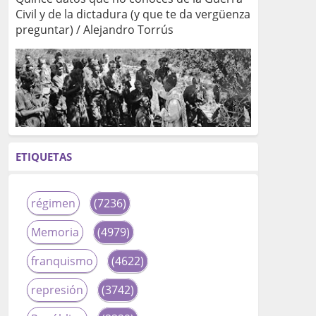
Civil y de la dictadura (y que te da vergüenza
preguntar) / Alejandro Torrús
ETIQUETAS
régimen
(7236)
Memoria
(4979)
franquismo
(4622)
represión
(3742)