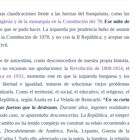
as claudicaciones frente a las fuerzas del franquismo, como las
a iglesia y de la monarquía en la Constitución del 78
.
Ese mito de
o que se pudo hacer. La izquierda por prudencia hubo de asumir
la Constitución de 1978, y no con la II República; y aceptar sin
ivil.
e de autoestima, como desconocedora de nuestra propia historia,
o no escasean sus aportaciones: la
Revolución de 1808-1814
, el
ica en 1931
, momento este en que la izquierda burguesa y los
a, libertad e igualdad, trataron de solucionar viejos problemas
rla. Como el territorial, el social, el educativo, el religioso, el
II República, según Azaña en La Velada de Benicarló:
“En su corta
as fuerzas que la destrozan.
Durante años, ingentes realidades
todo caso, se aparentaba desconocerlas. La República, al romper
cambio no ha tenido complejo en construir su relato recurriendo a
cos, Descubrimiento de América, Pavía, Lepanto, Guerra de la
arlos I. Todo ello aderezado con la patria, la bandera, la religión