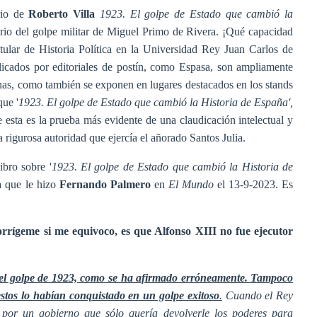
rio de
Roberto Villa
1923. El golpe de Estado que cambió la
ario del golpe militar de Miguel Primo de Rivera. ¡Qué capacidad
 titular de Historia Política en la Universidad Rey Juan Carlos de
licados por editoriales de postín, como Espasa, son ampliamente
chas, como también se exponen en lugares destacados en los stands
ue '
1923. El golpe de Estado que cambió la Historia de España',
ue esta es la prueba más evidente de una claudicación intelectual y
a rigurosa autoridad que ejercía el añorado Santos Julia.
ibro sobre '
1923. El golpe de Estado que cambió la Historia de
a que le hizo
Fernando Palmero
en
El Mundo
el 13-9-2023. Es
corrígeme si me equivoco, es que Alfonso XIII no fue ejecutor
a el golpe de 1923, como se ha afirmado erróneamente. Tampoco
estos lo habían conquistado en un golpe exitoso
.
Cuando el Rey
 por un gobierno que sólo quería devolverle los poderes para