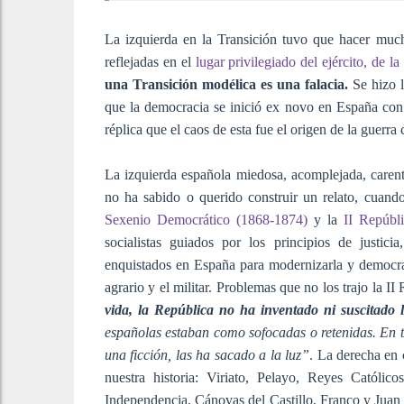
La izquierda en la Transición tuvo que hacer much
reflejadas en el
lugar privilegiado del ejército, de l
una Transición modélica es una falacia.
Se hizo l
que la democracia se inició ex novo en España con 
réplica que el caos de esta fue el origen de la guerra c
La izquierda española miedosa, acomplejada, carent
no ha sabido o querido construir un relato, cuand
Sexenio Democrático (1868-1874)
y la
II Repúbl
socialistas guiados por los principios de justici
enquistados en España para modernizarla y democratiza
agrario y el militar. Problemas que no los trajo la 
vida, la República no ha inventado ni suscitado l
españolas estaban como sofocadas o retenidas. En 
una ficción, las ha sacado a la luz”
. La derecha en 
nuestra historia: Viriato, Pelayo, Reyes Católi
Independencia, Cánovas del Castillo, Franco y Juan C