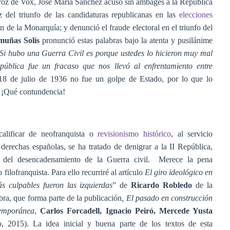
avoz de Vox, José María Sánchez acusó sin ambages a la República
z del triunfo de las candidaturas republicanas en las
elecciones
in de la Monarquía; y denunció el fraude electoral en el triunfo del
muñas Solís
pronunció estas palabras bajo la atenta y pusilánime
Si hubo una Guerra Civil es porque ustedes lo hicieron muy mal
ública fue un fracaso que nos llevó al enfrentamiento entre
 18 de julio de 1936 no fue un golpe de Estado, por lo que lo
”. ¡Qué contundencia!
calificar de neofranquista o
revisionismo histórico
, al servicio
 derechas españolas, se ha tratado de denigrar a la II República,
e del desencadenamiento de la Guerra civil. Merece la pena
 filofranquista. Para ello recurriré al artículo
El giro ideológico en
 culpables fueron las izquierdas
” de
Ricardo Robledo
de la
a, que forma parte de la publicación
, El pasado en construcción
temporánea
,
Carlos Forcadell, Ignacio Peiró, Mercede Yusta
co, 2015). La idea inicial y buena parte de los textos de esta