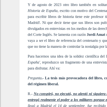
Y de agosto de 2023 otro libro también en solita
Historia de España
, escrito con motivo del Centen
para escribir libros de historia tiene este profesor
Madrid!. Ni que decir tiene que sus libros son pub
divulgados en entrevistas en los medios de las dere
del Corte Inglés. Se lamenta con razón
Jordi Amat
q
vaya a ser el libro de referencia del centenario y q
que no tiene la manera de controlar la nostalgia por l
Para hacernos una idea de la solidez científica del l
España',
reproduzco un fragmento de una entrevist
para disfrutar. Ahí va:
Pregunta
.- La tesis más provocadora del libro, 
del régimen liberal.
R.-
No conspiró, no ejecutó, no alentó ni siquier
entregó realmente el poder a los militares porque 
llegó a Madrid el 14 de septiembre, fue recibido