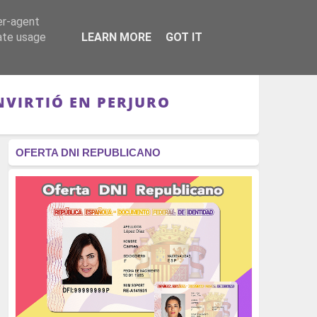
er-agent
RÉGIMEN - MONARQUÍA
CULTURA - LIBROS
rate usage
LEARN MORE
GOT IT
ONVIRTIÓ EN PERJURO
OFERTA DNI REPUBLICANO