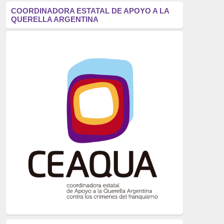
antifascismo
(1006)
COORDINADORA ESTATAL DE APOYO A LA
QUERELLA ARGENTINA
Eventos
(914)
Historia
(752)
Crímenes del franquismo
(721)
dictadura
(699)
Feminismo
(607)
neofranquismo
(567)
Justicia Universal
(527)
Derechos Humanos
(522)
Nacionalcatolicismo
(514)
Exilio
(506)