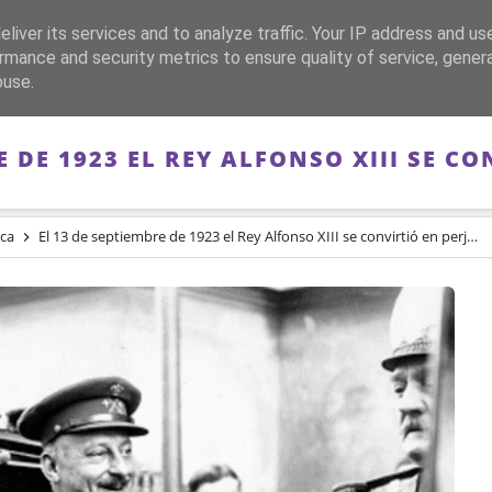
liver its services and to analyze traffic. Your IP address and us
CA
FRANQUISMO
GUERRA DE ESPAÑA
MEMORIA
rmance and security metrics to ensure quality of service, gene
buse.
E DE 1923 EL REY ALFONSO XIII SE C
ica
El 13 de septiembre de 1923 el Rey Alfonso XIII se convirtió en perjuro