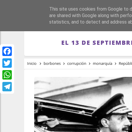
This site uses cookies from Google to de
PORTADA
REPÚBLI
are shared with Google along with perfo
statistics, and to detect and address a
EL 13 DE SEPTIEMBR
Facebook
Inicio
borbones
corrupción
monarquía
Repúbl
Twitter
WhatsApp
Telegram