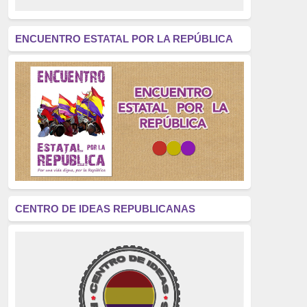
revolución
(312)
América Latina
(305)
ENCUENTRO ESTATAL POR LA REPÚBLICA
Exhumación
(304)
Golpe de Estado
(304)
Brigadas Internacionales
(303)
pensamiento
(294)
Revisionismo
(289)
La Transición
(275)
CENTRO DE IDEAS REPUBLICANAS
presos políticos
(273)
educación pública
(270)
La Izquierda
(260)