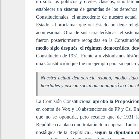
no solo los políticos y civiles clásicos, sino tam
establecer un sistema de garantías de los derechos
Constitucionales, el antecedente de nuestro actual
Estado, al proclamar que «el Estado no tiene religi
aconfesional. Otra de sus características -el sist
fueron posteriormente recogidas en la Constitució
medio siglo después, el régimen democrático,
desc
Constitución de 1931. Frente a revisionismos histór
una Constitución que fue un ejemplo para su época y 
Nuestra actual democracia retomó, medio siglo 
libertades y justicia social que inauguró la Const
La Comisión Constitucional
aprobó
la Proposició
en contra de Vox y 10 abstenciones de PP y Cs. En
que no se opondría, pero recalcó que de 1931 l
República catalana que tratarán de recuperar. Tant
nostálgica de la República»,
según la diputada d