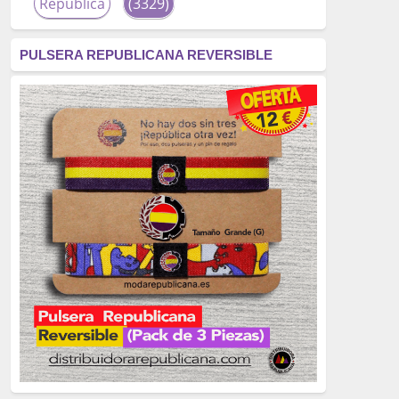
República
(3329)
corrupción
(3266)
PULSERA REPUBLICANA REVERSIBLE
fascismo
(2677)
tardofranquismo
(2320)
Actualidad
(2319)
monarquía
(2253)
borbones
(2176)
Cultura
(2163)
Guerra
(1674)
genocidio
(1234)
mujer
(1070)