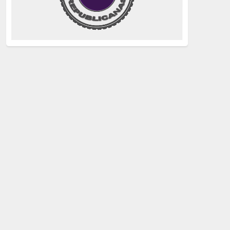
justicia
(258)
Holocausto
(239)
Maquis
(237)
capitalismo
(228)
crisis sanitaria
(228)
Catalunya Proces
(227)
Lucha de clases
(211)
comunismo
(208)
bebés robados
(199)
Imperialismo
(189)
LGTBIQ
(181)