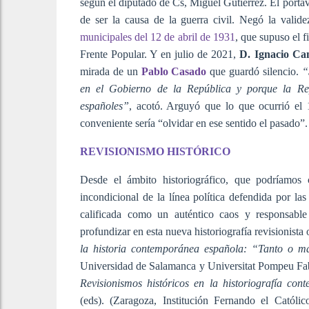
según el diputado de Cs, Miguel Gutiérrez. El port
de ser la causa de la guerra civil. Negó la valide
municipales del 12 de abril de 1931
, que supuso el f
Frente Popular. Y en julio de 2021,
D. Ignacio Ca
mirada de un
Pablo Casado
que guardó silencio.
“
en el Gobierno de la República y porque la Rep
españoles”
, acotó. Arguyó que lo que ocurrió el
conveniente sería “olvidar en ese sentido el pasado
REVISIONISMO HISTÓRICO
Desde el ámbito historiográfico, que podríamos 
incondicional de la línea política defendida por las
calificada como un auténtico caos y responsabl
profundizar en esta nueva historiografía revisionista o
la historia contemporánea española: “Tanto o más
Universidad de Salamanca y Universitat Pompeu Fabr
Revisionismos históricos en la historiografía con
(eds). (Zaragoza, Institución Fernando el Católi