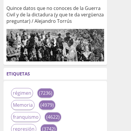
Quince datos que no conoces de la Guerra
Civil y de la dictadura (y que te da vergüenza
preguntar) / Alejandro Torrús
ETIQUETAS
régimen
(7236)
Memoria
(4979)
franquismo
(4622)
represión
(3742)