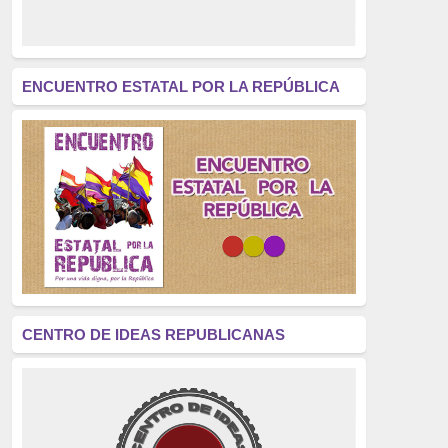
derecho a decidir
(376)
revolución
(312)
América Latina
(305)
ENCUENTRO ESTATAL POR LA REPÚBLICA
Exhumación
(304)
Golpe de Estado
(304)
Brigadas Internacionales
(303)
pensamiento
(294)
Revisionismo
(289)
La Transición
(275)
CENTRO DE IDEAS REPUBLICANAS
presos políticos
(273)
educación pública
(270)