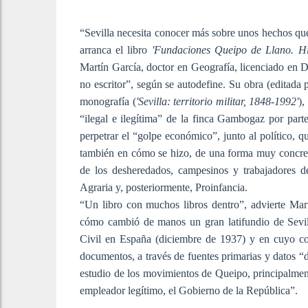
“Sevilla necesita conocer más sobre unos hechos qu
arranca el libro
'Fundaciones Queipo de Llano. His
Martín García, doctor en Geografía, licenciado en 
no escritor”, según se autodefine. Su obra (editada
monografía (
'Sevilla: territorio militar, 1848-1992'
),
“ilegal e ilegítima” de la finca Gambogaz por pa
perpetrar el “golpe económico”, junto al político, q
también en cómo se hizo, de una forma muy concre
de los desheredados, campesinos y trabajadores d
Agraria y, posteriormente, Proinfancia.
“Un libro con muchos libros dentro”, advierte Mar
cómo cambió de manos un gran latifundio de Sevill
Civil en España (diciembre de 1937) y en cuyo co
documentos, a través de fuentes primarias y datos “d
estudio de los movimientos de Queipo, principalment
empleador legítimo, el Gobierno de la República”.