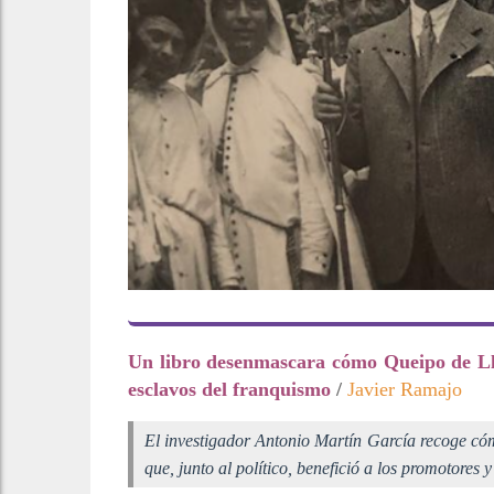
Un libro desenmascara cómo Queipo de Lla
esclavos del franquismo
/
Javier Ramajo
El investigador Antonio Martín García recoge có
que, junto al político, benefició a los promotores 