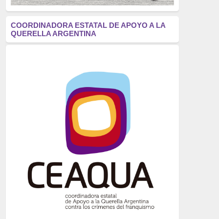
antifascismo
(1006)
COORDINADORA ESTATAL DE APOYO A LA
QUERELLA ARGENTINA
Eventos
(914)
Historia
(752)
Crímenes del franquismo
(721)
dictadura
(699)
Feminismo
(607)
neofranquismo
(567)
Justicia Universal
(527)
Derechos Humanos
(522)
Nacionalcatolicismo
(514)
Exilio
(506)