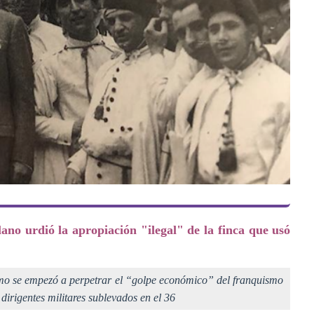
no urdió la apropiación "ilegal" de la finca que usó
mo se empezó a perpetrar el “golpe económico” del franquismo
y dirigentes militares sublevados en el 36