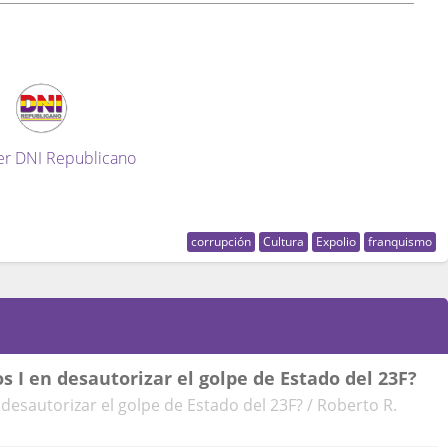
er DNI Republicano
corrupción
Cultura
Expolio
franquismo
s I en desautorizar el golpe de Estado del 23F?
 desautorizar el golpe de Estado del 23F? / Roberto R.