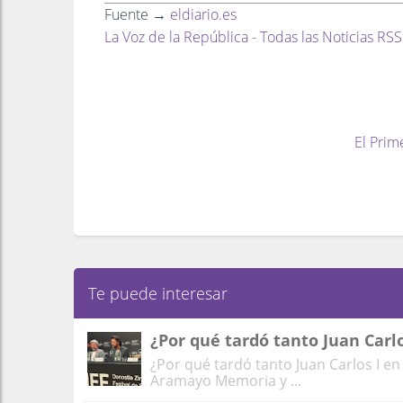
Fuente →
eldiario.es
La Voz de la República - Todas las Noticias RSS
El Prim
Te puede interesar
¿Por qué tardó tanto Juan Carlo
¿Por qué tardó tanto Juan Carlos I en
Aramayo Memoria y ...