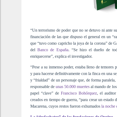
“Un terrorismo de poder que no se detuvo ni ante su
financiación de las que dispuso el general en un “
que “tuvo como capricho la joya de la corona” de 
del
Banco de España
. “Se hizo el dueño de tod
enriquecerse”, explica el investigador.
“Pese a su inmenso poder, estaba lleno de temores po
y para hacerse definitivamente con la finca en una s
y “frialdad” de un personaje que, de forma paralela
responsable de
unas 50.000 muertes
al mando de los 
papel “clave” de
Francisco Bohórquez
, el auditor
creados en tiempo de guerra, “para crear un estado de
Macarena, cuyos restos fueron exhumados
la noche 
La “desfachatez” de las fundaciones de Queipo