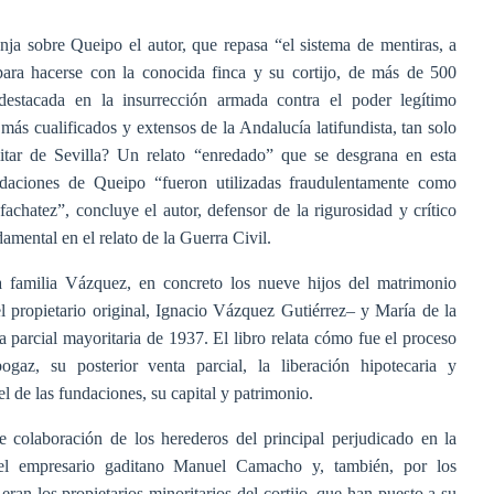
nja sobre Queipo el autor, que repasa “el sistema de mentiras, a
 para hacerse con la conocida finca y su cortijo, de más de 500
destacada en la insurrección armada contra el poder legítimo
 más cualificados y extensos de la Andalucía latifundista, tan solo
litar de Sevilla? Un relato “enredado” que se desgrana en esta
daciones de Queipo “fueron utilizadas fraudulentamente como
fachatez”, concluye el autor, defensor de la rigurosidad y crítico
damental en el relato de la Guerra Civil.
 familia Vázquez, en concreto los nueve hijos del matrimonio
propietario original, Ignacio Vázquez Gutiérrez– y María de la
 parcial mayoritaria de 1937. El libro relata cómo fue el proceso
az, su posterior venta parcial, la liberación hipotecaria y
l de las fundaciones, su capital y patrimonio.
le colaboración de los herederos del principal perjudicado en la
l empresario gaditano Manuel Camacho y, también, por los
an los propietarios minoritarios del cortijo, que han puesto a su