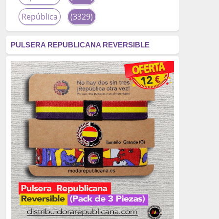
República
(3329)
corrupción
(3266)
PULSERA REPUBLICANA REVERSIBLE
fascismo
(2677)
tardofranquismo
(2320)
Actualidad
(2319)
monarquía
(2253)
borbones
(2176)
Cultura
(2163)
Guerra
(1674)
genocidio
(1234)
mujer
(1070)