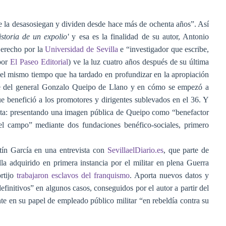
e la desasosiegan y dividen desde hace más de ochenta años”. Así
toria de un expolio'
y esa es la finalidad de su autor, Antonio
Derecho por la
Universidad de Sevilla
e “investigador que escribe,
 por
El Paseo Editorial
) ve la luz cuatro años después de su última
 el mismo tiempo que ha tardado en profundizar en la apropiación
rte del general Gonzalo Queipo de Llano y en cómo se empezó a
ue benefició a los promotores y dirigentes sublevados en el 36. Y
ta: presentando una imagen pública de Queipo como “benefactor
el campo” mediante dos fundaciones benéfico-sociales, primero
tín García en una entrevista con
SevillaelDiario.es
, que parte de
a adquirido en primera instancia por el militar en plena Guerra
rtijo
trabajaron esclavos del franquismo
. Aporta nuevos datos y
efinitivos” en algunos casos, conseguidos por el autor a partir del
e en su papel de empleado público militar “en rebeldía contra su