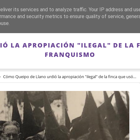
liver its services and to analyze traffic. Your IP address and us
CA
FRANQUISMO
GUERRA DE ESPAÑA
MEMORIA
rmance and security metrics to ensure quality of service, gene
buse.
Ó LA APROPIACIÓN "ILEGAL" DE LA 
FRANQUISMO
Cómo Queipo de Llano urdió la apropiación "ilegal" de la finca que usó esclavos del franquismo