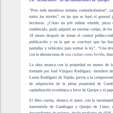
“Pero todo mentiroso termina contradiciéndose”, za
todos los niveles”, en las que se basó el general
hectáreas. ¿Cómo un jefe militar rebelde, pieza 
establecido, pudo adquirir un enorme cortijo, de los
18 meses después de tomar el control político-mi
publicación y en la que se concluye que las fun
pantallas y vehículos para sortear la ley”. “Una des
con la idiosincrasia de
una ciudad como Sevilla
, fun
La obra arranca con la propiedad en manos de la
formado por José Vázquez Rodríguez –heredero del 
Lastra Rodríguez de Tejada, previa a la compraventa
de adquisición de la plena propiedad de Gambog
capitalización económica a favor de Queipo y el pape
El libro cuenta, destaca el autor, con la inestimab
transmisión de Gambogaz a Queipo de Llano, e
descendientes de quienes, desde mediados de 1936, er