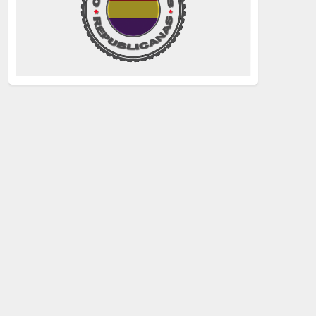
La Izquierda
(260)
justicia
(258)
Holocausto
(239)
Maquis
(237)
capitalismo
(228)
crisis sanitaria
(228)
Catalunya Proces
(227)
Lucha de clases
(211)
comunismo
(208)
bebés robados
(199)
Imperialismo
(189)