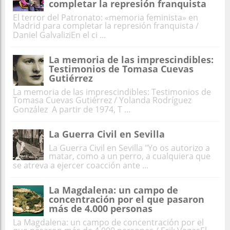
completar la represión franquista
El terror del Patronato: «memoria feminista» en
Madrid para completar la represión franquista /
Daniel GalvaliziEn el ci ...
La memoria de las imprescindibles:
Testimonios de Tomasa Cuevas
Gutiérrez
La memoria de las imprescindibles: Testimonios de
Tomasa Cuevas Gutiérrez / Yolanda Rodríguez
González A partir de 1974, T ...
La Guerra Civil en Sevilla
La Guerra Civil en Sevilla "Yo os autorizo a
matar, como a un perro, a cualquiera que
se atreva a ejercer coacción ante ...
La Magdalena: un campo de
concentración por el que pasaron
más de 4.000 personas
La Magdalena: un campo de concentración por el