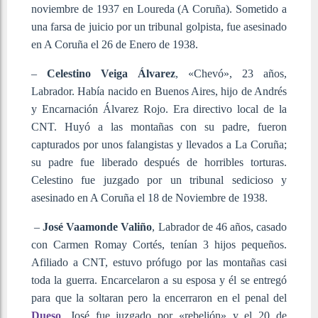
noviembre de 1937 en Loureda (A Coruña). Sometido a
una farsa de juicio por un tribunal golpista, fue asesinado
en A Coruña el 26 de Enero de 1938.
–
Celestino Veiga Álvarez
, «Chevó», 23 años,
Labrador. Había nacido en Buenos Aires, hijo de Andrés
y Encarnación Álvarez Rojo. Era directivo local de la
CNT. Huyó a las montañas con su padre, fueron
capturados por unos falangistas y llevados a La Coruña;
su padre fue liberado después de horribles torturas.
Celestino fue juzgado por un tribunal sedicioso y
asesinado en A Coruña el 18 de Noviembre de 1938.
–
José Vaamonde Valiño
, Labrador de 46 años, casado
con Carmen Romay Cortés, tenían 3 hijos pequeños.
Afiliado a CNT, estuvo prófugo por las montañas casi
toda la guerra. Encarcelaron a su esposa y él se entregó
para que la soltaran pero la encerraron en el penal del
Dueso
. José fue juzgado por «rebelión» y el 20 de