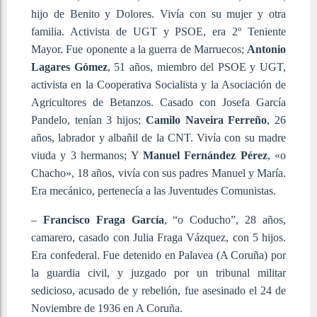
hijo de Benito y Dolores. Vivía con su mujer y otra
familia. Activista de UGT y PSOE, era 2º Teniente
Mayor. Fue oponente a la guerra de Marruecos;
Antonio
Lagares Gómez
, 51 años, miembro del PSOE y UGT,
activista en la Cooperativa Socialista y la Asociación de
Agricultores de Betanzos. Casado con Josefa García
Pandelo, tenían 3 hijos;
Camilo Naveira Ferreño
, 26
años, labrador y albañil de la CNT. Vivía con su madre
viuda y 3 hermanos; Y
Manuel Fernández Pérez
, «o
Chacho», 18 años, vivía con sus padres Manuel y María.
Era mecánico, pertenecía a las Juventudes Comunistas.
–
Francisco Fraga García
, “o Coducho”, 28 años,
camarero, casado con Julia Fraga Vázquez, con 5 hijos.
Era confederal. Fue detenido en Palavea (A Coruña) por
la guardia civil, y juzgado por un tribunal militar
sedicioso, acusado de y rebelión, fue asesinado el 24 de
Noviembre de 1936 en A Coruña.