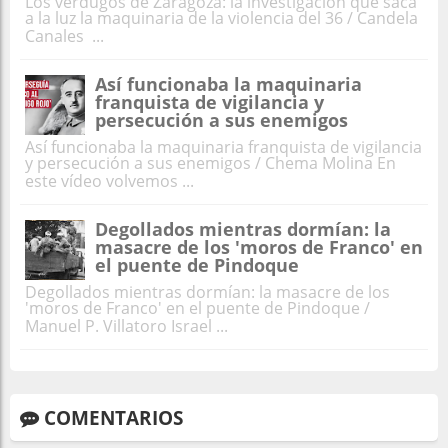
Los verdugos de Zaragoza: la investigación que saca
a la luz la maquinaria de la violencia del 36 / Candela
Canales ...
Así funcionaba la maquinaria
franquista de vigilancia y
persecución a sus enemigos
Así funcionaba la maquinaria franquista de vigilancia
y persecución a sus enemigos / Chema Molina En
este vídeo volvemos ...
Degollados mientras dormían: la
masacre de los 'moros de Franco' en
el puente de Pindoque
Degollados mientras dormían: la masacre de los
'moros de Franco' en el puente de Pindoque /
Manuel P. Villatoro Israel ...
COMENTARIOS