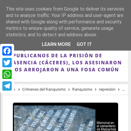
This site uses cookies from Google to deliver its services
and to analyze traffic. Your IP address and user-agent are
shared with Google along with performance and security
metrics to ensure quality of service, generate usage
statistics, and to detect and address abuse.
EL 19 DE AGOSTO DE 1936, ELEMENTOS
LEARN MORE
GOT IT
FRANQUISTAS “SACARON” A 6
REPUBLICANOS DE LA PRISIÓN DE
Facebook
PLASENCIA (CÁCERES), LOS ASESINARON
Y LOS ARROJARON A UNA FOSA COMÚN
Twitter
WhatsApp
Inicio
Crímenes del franquismo
franquismo
represión
El 19
Telegram