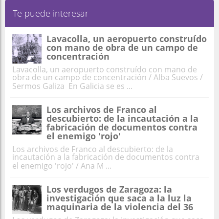
Te puede interesar
Lavacolla, un aeropuerto construído
con mano de obra de un campo de
concentración
Lavacolla, un aeropuerto construído con mano de
obra de un campo de concentración / Alba Suevos /
Sermos Galiza En Galicia se es ...
Los archivos de Franco al
descubierto: de la incautación a la
fabricación de documentos contra
el enemigo 'rojo'
Los archivos de Franco al descubierto: de la
incautación a la fabricación de documentos contra
el enemigo 'rojo' / Ana M ...
Los verdugos de Zaragoza: la
investigación que saca a la luz la
maquinaria de la violencia del 36