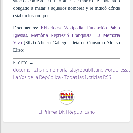
suceso, confesó a su hijo antes de morir que había sido
obligado a matar a aquellos hombres y le indicó dónde
estaban los cuerpos.
Documentos:
Eldiario.es
.
Wikipedia
.
Fundación Pablo
Iglesias
.
Memòria Repressió Franquista
.
La Memoria
Viva
(Silvia Alonso Gallego, nieta de Consuelo Alonso
Elizo)
Fuente →
documentalismomemorialistayrepublicano.wordpress.c
La Voz de la República - Todas las Noticias RSS
El Primer DNI Republicano