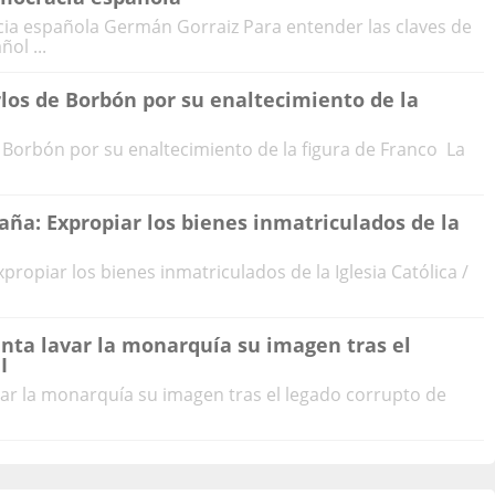
cia española Germán Gorraiz Para entender las claves de
ol ...
los de Borbón por su enaltecimiento de la
Borbón por su enaltecimiento de la figura de Franco La
aña: Expropiar los bienes inmatriculados de la
propiar los bienes inmatriculados de la Iglesia Católica /
tenta lavar la monarquía su imagen tras el
I
avar la monarquía su imagen tras el legado corrupto de