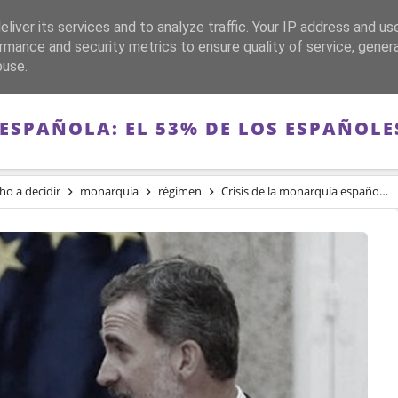
liver its services and to analyze traffic. Your IP address and us
CA
FRANQUISMO
GUERRA DE ESPAÑA
MEMORIA
rmance and security metrics to ensure quality of service, gene
buse.
 ESPAÑOLA: EL 53% DE LOS ESPAÑOLE
ho a decidir
monarquía
régimen
Crisis de la monarquía española: El 53% de los españoles quieren una república