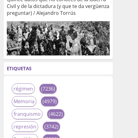
Civil y de la dictadura (y que te da vergüenza
preguntar) / Alejandro Torrús
ETIQUETAS
régimen
(7236)
Memoria
(4979)
franquismo
(4622)
represión
(3742)