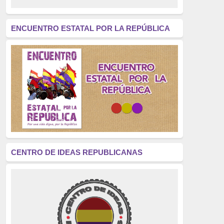
revolución
(312)
América Latina
(305)
ENCUENTRO ESTATAL POR LA REPÚBLICA
Exhumación
(304)
Golpe de Estado
(304)
Brigadas Internacionales
(303)
pensamiento
(294)
Revisionismo
(289)
La Transición
(275)
CENTRO DE IDEAS REPUBLICANAS
presos políticos
(273)
educación pública
(270)
La Izquierda
(260)