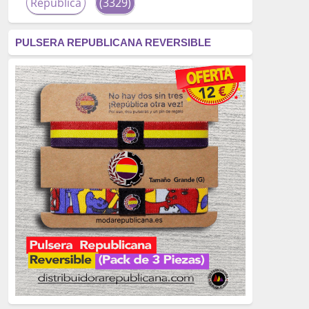
República
(3329)
corrupción
(3266)
PULSERA REPUBLICANA REVERSIBLE
fascismo
(2677)
tardofranquismo
(2320)
Actualidad
(2319)
monarquía
(2253)
borbones
(2176)
Cultura
(2163)
Guerra
(1674)
genocidio
(1234)
mujer
(1070)