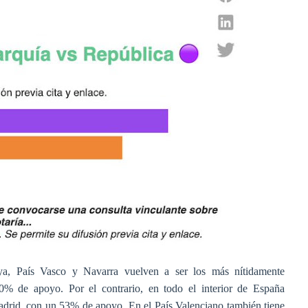
unya, País Vasco y Navarra vuelven a ser los más nítidamente
% de apoyo. Por el contrario, en todo el interior de España
adrid, con un 53% de apoyo. En el País Valenciano también tiene