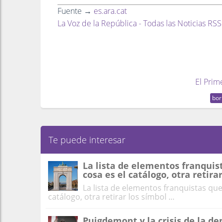
Fuente →
es.ara.cat
La Voz de la República - Todas las Noticias RSS
El Prim
bo
Te puede interesar
La lista de elementos franquis
cosa es el catálogo, otra retira
La lista de elementos franquistas que
catálogo, otra retirar los símbol ...
Puigdemont y la crisis de la d