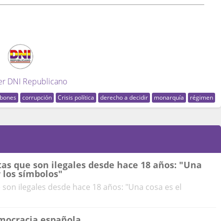
er DNI Republicano
rbones
corrupción
Crisis política
derecho a decidir
monarquía
régimen
tas que son ilegales desde hace 18 años: "Una
r los símbolos"
 son ilegales desde hace 18 años: "Una cosa es el
emocracia española