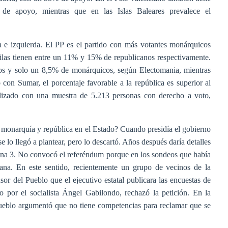
e apoyo, mientras que en las Islas Baleares prevalece el
ha e izquierda. El PP es el partido con más votantes monárquicos
ilas tienen entre un 11% y 15% de republicanos respectivamente.
os y solo un 8,5% de monárquicos, según Electomania, mientras
o con Sumar, el porcentaje favorable a la república es superior al
lizado con una muestra de 5.213 personas con derecho a voto,
e monarquía y república en el Estado? Cuando presidía el gobierno
e lo llegó a plantear, pero lo descartó. Años después daría detalles
na 3. No convocó el referéndum porque en los sondeos que había
cana. En este sentido, recientemente un grupo de vecinos de la
or del Pueblo que el ejecutivo estatal publicara las encuestas de
o por el socialista Ángel Gabilondo, rechazó la petición. En la
 Pueblo argumentó que no tiene competencias para reclamar que se