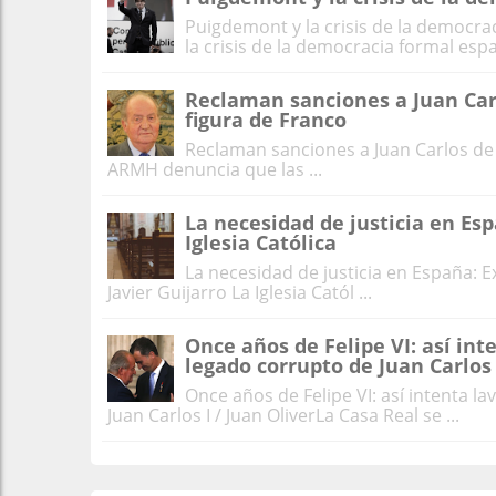
Puigdemont y la crisis de la democra
la crisis de la democracia formal españ
Reclaman sanciones a Juan Car
figura de Franco
Reclaman sanciones a Juan Carlos de 
ARMH denuncia que las ...
La necesidad de justicia en Esp
Iglesia Católica
La necesidad de justicia en España: Ex
Javier Guijarro La Iglesia Catól ...
Once años de Felipe VI: así in
legado corrupto de Juan Carlos 
Once años de Felipe VI: así intenta l
Juan Carlos I / Juan OliverLa Casa Real se ...