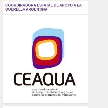
antifascismo
(1006)
COORDINADORA ESTATAL DE APOYO A LA
QUERELLA ARGENTINA
Eventos
(914)
Historia
(752)
Crímenes del franquismo
(721)
dictadura
(699)
Feminismo
(607)
neofranquismo
(567)
Justicia Universal
(527)
Derechos Humanos
(522)
Nacionalcatolicismo
(514)
Exilio
(506)