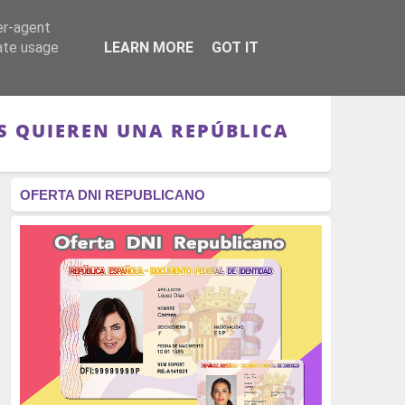
er-agent
RÉGIMEN - MONARQUÍA
CULTURA - LIBROS
rate usage
LEARN MORE
GOT IT
S QUIEREN UNA REPÚBLICA
OFERTA DNI REPUBLICANO