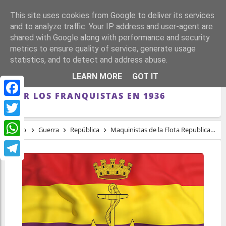
This site uses cookies from Google to deliver its services
and to analyze traffic. Your IP address and user-agent are
shared with Google along with performance and security
metrics to ensure quality of service, generate usage
statistics, and to detect and address abuse.
MAQUINISTAS DE LA FLOTA
LEARN MORE
GOT IT
REPUBLICANA ESPAÑOLA ASESINADOS
POR LOS FRANQUISTAS EN 1936
Facebook
Twitter
Inicio
Guerra
República
Maquinistas de la Flota Republicana Española asesinados por los franquistas en 1936
WhatsApp
Telegram