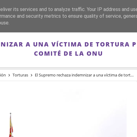
liver its services and to analyze traffic. Your IP address and us
CA
FRANQUISMO
GUERRA DE ESPAÑA
MEMORIA
rmance and security metrics to ensure quality of service, gene
buse.
NIZAR A UNA VÍCTIMA DE TORTURA P
COMITÉ DE LA ONU
ión
Torturas
El Supremo rechaza indemnizar a una víctima de tortura policial reconocida por el Comité de la ONU