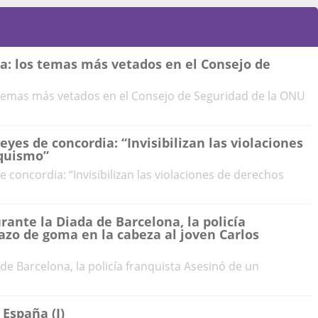
ta: los temas más vetados en el Consejo de
s temas más vetados en el Consejo de Seguridad de la ONU
eyes de concordia: “Invisibilizan las violaciones
quismo”
e concordia: “Invisibilizan las violaciones de derechos
rante la Diada de Barcelona, la policía
azo de goma en la cabeza al joven Carlos
de Barcelona, la policía franquista Asesinó de un
 España (I)