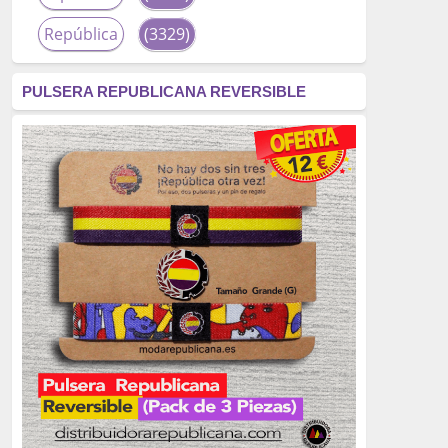
República
(3329)
corrupción
(3266)
PULSERA REPUBLICANA REVERSIBLE
fascismo
(2677)
tardofranquismo
(2320)
Actualidad
(2319)
monarquía
(2253)
borbones
(2176)
Cultura
(2163)
Guerra
(1674)
genocidio
(1234)
mujer
(1070)