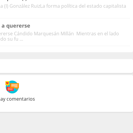
 (I) González RuizLa forma política del estado capitalista
 a quererse
rerse Cándido Marquesán Millán Mientras en el lado
 su fu ...
ay comentarios