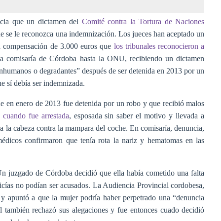
ncia que un dictamen del
Comité contra la Tortura de Naciones
ue se le reconozca una indemnización. Los jueces han aceptado un
la compensación de 3.000 euros que
los tribunales reconocieron a
na comisaría de Córdoba hasta la ONU, recibiendo un dictamen
, inhumanos o degradantes” después de ser detenida en 2013 por un
e sí debía ser indemnizada.
e en enero de 2013 fue detenida por un robo y que recibió malos
s cuando fue arrestada
, esposada sin saber el motivo y llevada a
ra la cabeza contra la mampara del coche. En comisaría, denuncia,
médicos confirmaron que tenía rota la nariz y hematomas en las
 Un juzgado de Córdoba decidió que ella había cometido una falta
licías no podían ser acusados. La Audiencia Provincial cordobesa,
n y apuntó a que la mujer podría haber perpetrado una “denuncia
nal también rechazó sus alegaciones y fue entonces cuado decidió