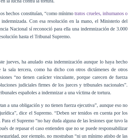
n la lucha contra la tortura.
e los hechos constituían, “como mínimo
tratos crueles, inhumanos o
 indemnizada. Con esa resolución en la mano, el Ministerio del
encia Nacional sí reconoció para ella una indemnización de 3.000
resolución hasta el Tribunal Supremo.
e jueves, ha anulado esta indemnización aunque lo haya hecho
e la sala tercera, como ha dicho con otros dictámenes de otros
iones “no tienen carácter vinculante, porque carecen de fuerza
oluciones judiciales firmes de los jueces y tribunales nacionales”.
tribunales españoles a indemnizar a una víctima de tortura.
ujetan a una obligación y no tienen fuerza ejecutiva”, aunque eso no
urídica”, dice el Supremo. “Deben ser tenidos en cuenta por los
a. Para el Supremo “no hay duda alguna de las lesiones que tuvo la
pués de repasar el caso entienden que no se puede responsabilizar
de seguridad, por ejemplo, no mostraban “ni un mínimo atisbo de las