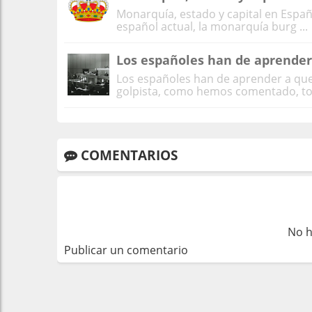
Monarquía, estado y capital en España
español actual, la monarquía burg ...
Los españoles han de aprender
Los españoles han de aprender a que
golpista, como hemos comentado, todo
COMENTARIOS
No h
Publicar un comentario