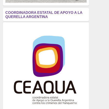
antifascismo
(1006)
COORDINADORA ESTATAL DE APOYO A LA
QUERELLA ARGENTINA
Eventos
(914)
Historia
(752)
Crímenes del franquismo
(721)
dictadura
(699)
Feminismo
(607)
neofranquismo
(567)
Justicia Universal
(527)
Derechos Humanos
(522)
Nacionalcatolicismo
(514)
Exilio
(506)