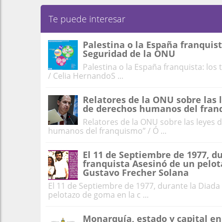
Te puede interesar
Palestina o la España franquis
Seguridad de la ONU
Palestina o la España franquista: lo
/ Celia HernandoS ...
Relatores de la ONU sobre las l
de derechos humanos del fran
Relatores de la ONU sobre las leyes d
humanos del franquismo” / Ó ...
El 11 de Septiembre de 1977, du
franquista Asesinó de un pelot
Gustavo Frecher Solana
El 11 de Septiembre de 1977, durante la Diada 
pelotazo de goma en la c ...
Monarquía, estado y capital en