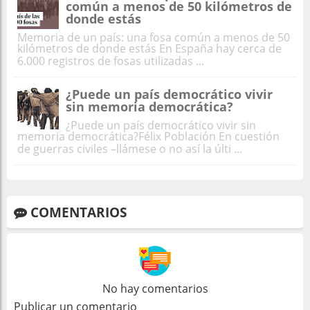
común a menos de 50 kilómetros de
donde estás
Memoria de un país: una fosa común a menos de 50
kilómetros de donde estás En España hay cerca de
6.000 registros de fosas utilizadas ...
¿Puede un país democrático vivir
sin memoria democrática?
¿Puede un país democrático vivir sin
memoria democrática?Félix Población En cuestión
de guerras civiles –llámese o no así la últi ...
COMENTARIOS
No hay comentarios
Publicar un comentario