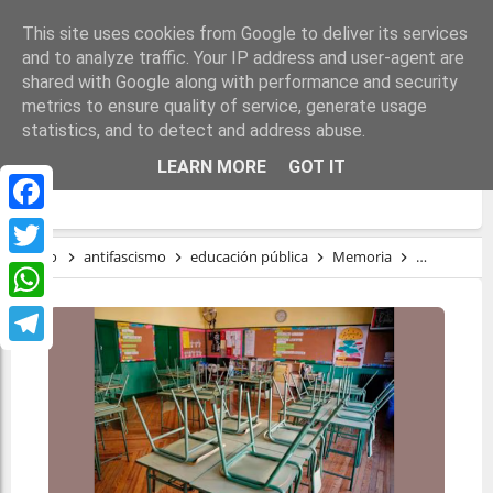
This site uses cookies from Google to deliver its services
and to analyze traffic. Your IP address and user-agent are
shared with Google along with performance and security
metrics to ensure quality of service, generate usage
statistics, and to detect and address abuse.
EDUCACIÓN ANTIFASCISTA MÁS ALLÁ DEL
LEARN MORE
GOT IT
23J
Facebook
Inicio
antifascismo
educación pública
Memoria
tardofranq
Twitter
WhatsApp
Telegram