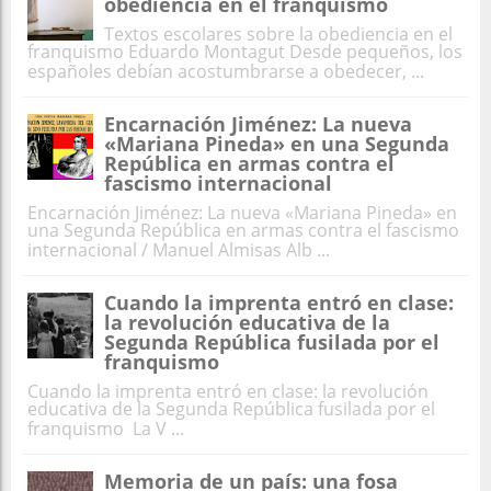
obediencia en el franquismo
Textos escolares sobre la obediencia en el
franquismo Eduardo Montagut Desde pequeños, los
españoles debían acostumbrarse a obedecer, ...
Encarnación Jiménez: La nueva
«Mariana Pineda» en una Segunda
República en armas contra el
fascismo internacional
Encarnación Jiménez: La nueva «Mariana Pineda» en
una Segunda República en armas contra el fascismo
internacional / Manuel Almisas Alb ...
Cuando la imprenta entró en clase:
la revolución educativa de la
Segunda República fusilada por el
franquismo
Cuando la imprenta entró en clase: la revolución
educativa de la Segunda República fusilada por el
franquismo La V ...
Memoria de un país: una fosa