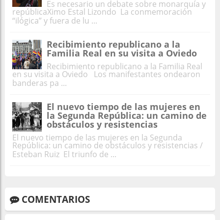
Es necesario un debate sobre monarquía y
repúblicaXimo Estal Lizondo La conmemoración
“ilógica” y fuera de lu ...
Recibimiento republicano a la
Familia Real en su visita a Oviedo
Recibimiento republicano a la Familia Real
en su visita a Oviedo Los manifestantes ondearon
banderas pa ...
El nuevo tiempo de las mujeres en
la Segunda República: un camino de
obstáculos y resistencias
El nuevo tiempo de las mujeres en la Segunda
República: un camino de obstáculos y resistencias /
Esteban Ruiz El triunfo de ...
COMENTARIOS