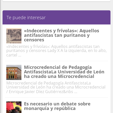
Te puede interesar
«Indecentes y frívolas»: Aquellos
antifascistas tan puritanos y
censores
«Indecentes y frívolas»: Aquellos antifascistas tan
puritanos y censores Lady X A la izquierda, en lo alto,
cartel ...
Microcredencial de Pedagogía
AntifascistaLa Universidad de León
ha creado una Microcredencial
Microcredencial de Pedagogía AntifascistaLa
Universidad de León ha creado una Microcredencial
/ Enrique Javier Díez Gutiérrez&nbs ...
Es necesario un debate sobre
monarquía y república