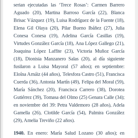
serian ejecutadas las ‘Trece Rosas’: Carmen Barrero
Aguado (20), Martina Barroso García (22), Blanca
Brisac Vázquez (19), Luisa Rodríguez de la Fuente (18),
Elena Gil Olaya (20), Pilar Bueno Ibáñez (27), Julia
Conesa Conesa (19), Adelina García Casillas (19),
Virtudes González García (18), Ana López Gallego (21),
Joaquina López Laffite (23), Victoria Muñoz García
(18), Dionisia Manzanero Salas (20), al día siguiente
fusilaron a Luisa Mayoral (57 años); en septiembre:
Eloína Arnáiz (44 años), Telesfora Castro (51), Francisca
Cuerda (36), Antonia Martín (49), Felipa del Moral (59),
María Sánchez (20), Francisca Carrero (38), Dorotea
Gutiérrez (39), Tomasa del Olmo (25) Genara Calle (34);
en noviembre del 39: Petra Valdemoro (28 años), Adela
Gamella (26), Clotilde García (54), Palmira González
(29), Amelia Treviño (22 años).
1940.
En enero: María Salud Lozano (30 años); en