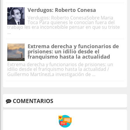
Verdugos: Roberto Conesa
Verdugos: Roberto ConesaSobre Maria
Toca Para quienes le conocían fuera del
trabajo les era inconcebible pensar en que su triste
...
Extrema derecha y funcionarios de
prisiones: un idilio desde el
franquismo hasta la actualidad
Extrema derecha y funcionarios de prisiones: un
idilio desde el franquismo hasta la actualidad /
Guillermo MartínezLa investigación de ...
COMENTARIOS