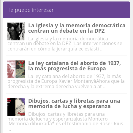
Te puede interesar
La Iglesia y la memoria democrática
centran un debate en la DPZ
La Iglesia y la memoria democrática
centran un debate en la DPZ "Las intervenciones se
centrarán en cómo la jerarquía eclesiásti ...
La ley catalana del aborto de 1937,
la más progresista de Europa
La ley catalana del aborto de 1937, la más
progresista de Europa Xavier MontanyàAhora que la
derecha y la extrema derecha vuelven a at ...
Dibujos, cartas y libretas para una
memoria de lucha y esperanza
Dibujos, cartas y libretas para una
memoria de lucha y esperanzaJusta Montero
Memòria dibuixada* es el testimonio de Roser Rius
...