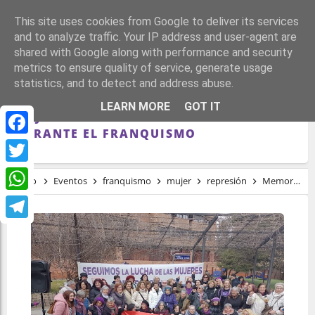
This site uses cookies from Google to deliver its services
and to analyze traffic. Your IP address and user-agent are
shared with Google along with performance and security
metrics to ensure quality of service, generate usage
statistics, and to detect and address abuse.
MEMORIA FEMINISTA: HOMENAJE A LAS
LEARN MORE
GOT IT
MUJERES LUCHADORAS Y REPRESALIADAS
DURANTE EL FRANQUISMO
Facebook
Twitter
Inicio
Eventos
franquismo
mujer
represión
Memoria feminista: Homenaje a las mujeres Luchadoras y Represaliadas durante el franquismo
WhatsApp
Telegram