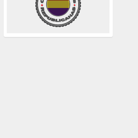
La Izquierda
(260)
justicia
(258)
Holocausto
(239)
Maquis
(237)
capitalismo
(228)
crisis sanitaria
(228)
Catalunya Proces
(227)
Lucha de clases
(211)
comunismo
(208)
bebés robados
(199)
Imperialismo
(189)