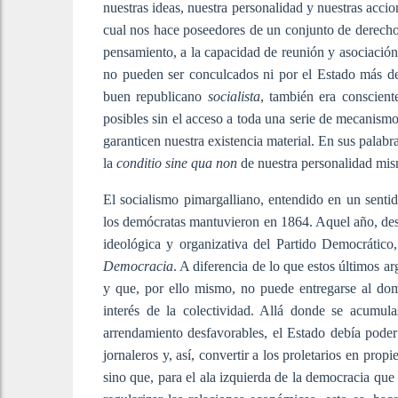
nuestras ideas, nuestra personalidad y nuestras acc
cual nos hace poseedores de un conjunto de derechos 
pensamiento, a la capacidad de reunión y asociación 
no pueden ser conculcados ni por el Estado más de
buen republicano
socialista
, también era conscient
posibles sin el acceso a toda una serie de mecanism
garanticen nuestra existencia material. En sus palabra
la
conditio sine qua non
de nuestra personalidad mi
El socialismo pimargalliano, entendido en un senti
los demócratas mantuvieron en 1864. Aquel año, de
ideológica y organizativa del Partido Democrático,
Democracia
. A diferencia de lo que estos últimos a
y que, por ello mismo, no puede entregarse al dom
interés de la colectividad. Allá donde se acumula
arrendamiento desfavorables, el Estado debía poder i
jornaleros y, así, convertir a los proletarios en prop
sino que, para el ala izquierda de la democracia que