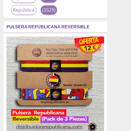
República
(3329)
corrupción
(3266)
PULSERA REPUBLICANA REVERSIBLE
fascismo
(2677)
tardofranquismo
(2320)
Actualidad
(2319)
monarquía
(2253)
borbones
(2176)
Cultura
(2163)
Guerra
(1674)
genocidio
(1234)
mujer
(1070)