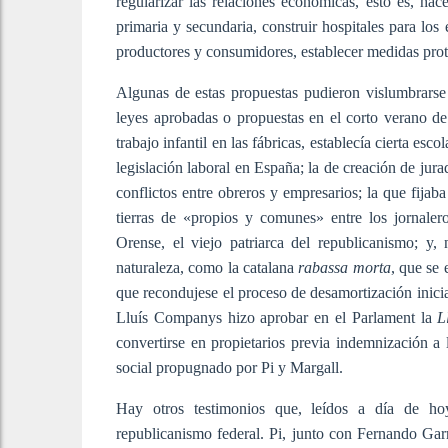
regularizar las relaciones económicas, esto es, hac
primaria y secundaria, construir hospitales para los
productores y consumidores, establecer medidas protec
Algunas de estas propuestas pudieron vislumbrarse 
leyes aprobadas o propuestas en el corto verano de
trabajo infantil en las fábricas, establecía cierta esc
legislación laboral en España; la de creación de jur
conflictos entre obreros y empresarios; la que fijab
tierras de «propios y comunes» entre los jornaler
Orense, el viejo patriarca del republicanismo; y,
naturaleza, como la catalana
rabassa morta
, que se
que recondujese el proceso de desamortización inici
Lluís Companys hizo aprobar en el Parlament la
L
convertirse en propietarios previa indemnización a l
social propugnado por Pi y Margall.
Hay otros testimonios que, leídos a día de ho
republicanismo federal. Pi, junto con Fernando Gar