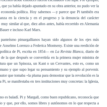
 que ya había dejado apuntado en su obra anterior, no pudo ver la
de economía política. Hoy sabemos —y parece que Pi también era
anza en la ciencia y en el progreso y la denuncia del carácter
o muy similar al que, diez años antes, había recorrido en Alemania
Bauer e incluso Karl Marx.
y panteísmo pimargallianos hayan sido algunos de los ejes más
 de Anselmo Lorenzo a Federica Montseny. Existe una reedición de
política de Pi, escrita en 1854— en
La Revista Blanca
, diario de
 de la que después se convertiría en la primera mujer ministra de
ltura que un Spinoza, un Kant o un Cervantes, esto es, como un
mano y que supo legar su pensamiento y su ejemplo al porvenir.
utor que tomaba «la pluma para demostrar que la revolución es la
a Pi, se manifestaba en tres instituciones muy concretas: la Iglesia,
no es baladí. Pi y Margall, como buen republicano, reconocía que
o y que, por ello, somos libres y autónomos en lo que respecta a