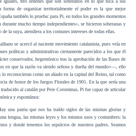
 e iguales, tres órdenes que son soberanos en lo que toca a sus
a forma de organizar territorialmente el poder es la que mejor
 España también lo prueba: para Pi, en todos los grandes momentos
on durante mucho tiempo independientes», se hicieron soberanas y
de la suya, atendiera a los comunes intereses de todas ellas.
galliano se acercó al naciente movimiento catalanista, pues veía en
ones políticas y administrativas ciertamente parecidos a los que él
ácter conservador, hegemónico tras la aprobación de las Bases de
pos en que la razón va siendo señora y dueña del mundo»—, ello
 lo reconocieran como un aliado en la capital del Reino, tal como
ncia de honor de los Juegos Florales de 1901. En la que sería una
 traducido al catalán por Pere Corominas, Pi fue capaz de articular
rmónica y espontánea:
Hay una patria que nos ha traído siglos de las mismas glorias y
isma lengua, las mismas leyes y los mismos usos y costumbres: la
mos y donde tenemos los sepulcros de nuestros padres. Seamos