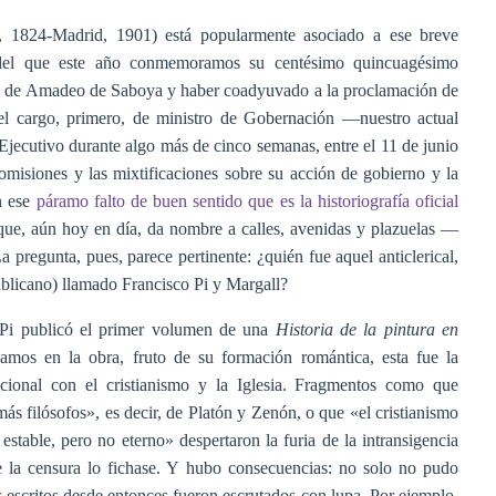
, 1824-Madrid, 1901) está popularmente asociado a ese breve
a del que este año conmemoramos su centésimo quincuagésimo
ión de Amadeo de Saboya y haber coadyuvado a la proclamación de
el cargo, primero, de ministro de Gobernación —nuestro actual
 Ejecutivo durante algo más de cinco semanas, entre el 11 de junio
 omisiones y las mixtificaciones sobre su acción de gobierno y la
n ese
páramo falto de buen sentido que es la historiografía oficial
l que, aún hoy en día, da nombre a calles, avenidas y plazuelas —
pregunta, pues, parece pertinente: ¿quién fue aquel anticlerical,
publicano) llamado Francisco Pi y Margall?
Pi publicó el primer volumen de una
Historia de la pintura en
llamos en la obra, fruto de su formación romántica, esta fue la
acional con el cristianismo y la Iglesia. Fragmentos como que
ás filósofos», es decir, de Platón y Zenón, o que «el cristianismo
stable, pero no eterno» despertaron la furia de la intransigencia
ue la censura lo fichase. Y hubo consecuencias: no solo no pudo
us escritos desde entonces fueron escrutados con lupa. Por ejemplo,