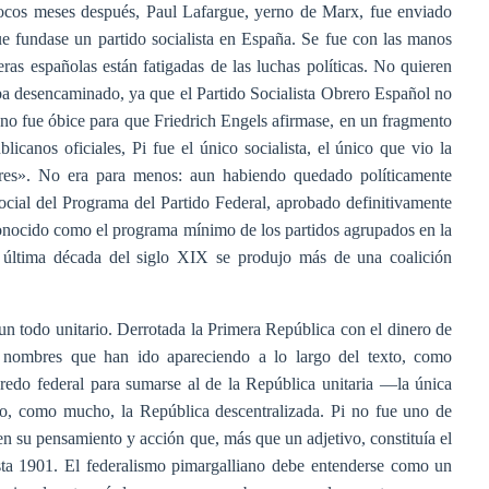
 Pocos meses después, Paul Lafargue, yerno de Marx, fue enviado
e fundase un partido socialista en España. Se fue con las manos
ras españolas están fatigadas de las luchas políticas. No quieren
ba desencaminado, ya que el Partido Socialista Obrero Español no
 no fue óbice para que Friedrich Engels afirmase, en un fragmento
blicanos oficiales, Pi fue el único socialista, el único que vio la
ores». No era para menos: aun habiendo quedado políticamente
social del Programa del Partido Federal, aprobado definitivamente
conocido como el programa mínimo de los partidos agrupados en la
la última década del siglo XIX se produjo más de una coalición
n todo unitario. Derrotada la Primera República con el dinero de
os nombres que han ido apareciendo a lo largo del texto, como
redo federal para sumarse al de la República unitaria —la única
 o, como mucho, la República descentralizada. Pi no fue uno de
 en su pensamiento y acción que, más que un adjetivo, constituía el
sta 1901. El federalismo pimargalliano debe entenderse como un