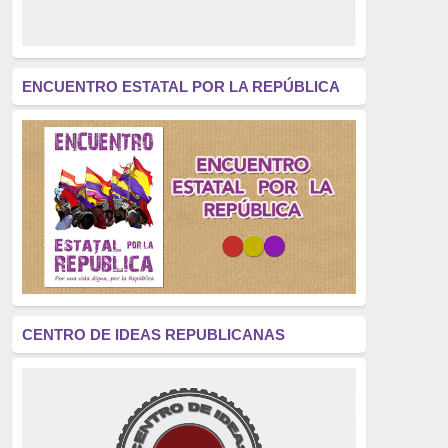
derecho a decidir
(376)
revolución
(312)
América Latina
(305)
ENCUENTRO ESTATAL POR LA REPÚBLICA
Exhumación
(304)
Golpe de Estado
(304)
Brigadas Internacionales
(303)
pensamiento
(294)
Revisionismo
(289)
La Transición
(275)
CENTRO DE IDEAS REPUBLICANAS
presos políticos
(273)
educación pública
(270)