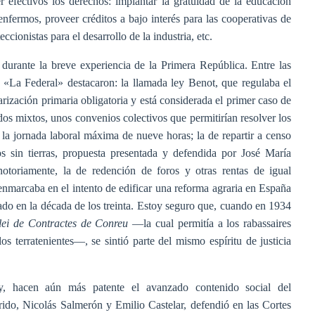
er efectivos los derechos: implantar la gratuidad de la educación
 enfermos, proveer créditos a bajo interés para las cooperativas de
cionistas para el desarrollo de la industria, etc.
durante la breve experiencia de la Primera República. Entre las
 «La Federal» destacaron: la llamada ley Benot, que regulaba el
olarización primaria obligatoria y está considerada el primer caso de
ados mixtos, unos convenios colectivos que permitirían resolver los
a la jornada laboral máxima de nueve horas; la de repartir a censo
os sin tierras, propuesta presentada y defendida por José María
 notoriamente, la de redención de foros y otras rentas de igual
 enmarcaba en el intento de edificar una reforma agraria en España
ado en la década de los treinta. Estoy seguro que, cuando en 1934
lei de Contractes de Conreu
—la cual permitía a los rabassaires
os terratenientes—, se sintió parte del mismo espíritu de justicia
y, hacen aún más patente el avanzado contenido social del
rido, Nicolás Salmerón y Emilio Castelar, defendió en las Cortes