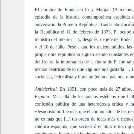
El nombre de Francisco Pi y Margall (Barcelona
episodio de la historia contemporánea español
aniversario: la Primera República. Tras la abdicac
la República el 11 de febrero de 1873, Pi ocupó 
ministro del Interior— y, después, de jefe del Poder
y el 18 de julio. Pese a que los malentendidos, las
propia obra republicana siguen siendo constantes e
del Reino
, la importancia de la figura de Pi fue ta
menos céntricas de lo que algunos nos gustaría—. La 
socialista, federalista y humano (en una palabra, re
Anticlerical.
En 1851, con poco más de 27 años, 
España
. Más allá de los juicios estéticos que ha
confesión pública de una heterodoxia crítica y r
«Jesucristo no fue más que el continuador de los dem
no es más que [...] un orden de ideas más o menos e
católica española, que secuestró el libro e hizo q
continuar su historia de la pintura, sino que todos s