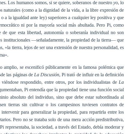
iones. Los humanos somos, si se quiere, soberanos de nuestro
yo
, lo
naturales (como a la dignidad de la vida, a la libre expresión de
o a la igualdad ante ley) superiores a cualquier ley positiva y que
mocrático ni por la mayoría social más abultada. Pero Pi, como
e de que esta libertad, autonomía o soberanía individual no son
os institucionales —señaladamente, la propiedad de la tierra— que
s, «la tierra, lejos de ser una extensión de nuestra personalidad, es
sma».
do amplio, se escenificó públicamente en la famosa polémica que
sde las páginas de
La Discusión
, Pi trató de influir en la definición
 viéndose respondido, entre otros, por los individualistas de
La
rgumentaban, Pi entendía que la propiedad tiene una función social
inio absoluto del individuo, sino que debe estar subordinada al
sen tierras sin cultivar o los campesinos tuviesen contratos de
ntervenir para generalizar la propiedad, para repartirla entre los
ietarios. Pero no se trataba solo de una mera acción predistributiva,
 Pi representaba, la sociedad, a través del Estado, debía moderar y