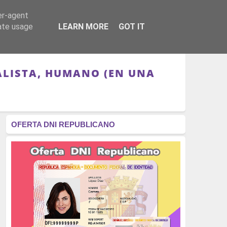
er-agent
RÉGIMEN - MONARQUÍA
CULTURA - LIBROS
rate usage
LEARN MORE
GOT IT
RALISTA, HUMANO (EN UNA
OFERTA DNI REPUBLICANO