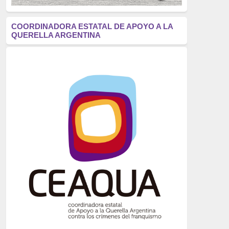
antifascismo
(1006)
COORDINADORA ESTATAL DE APOYO A LA
QUERELLA ARGENTINA
Eventos
(914)
Historia
(752)
Crímenes del franquismo
(721)
dictadura
(699)
Feminismo
(607)
neofranquismo
(567)
Justicia Universal
(527)
Derechos Humanos
(522)
Nacionalcatolicismo
(514)
Exilio
(506)