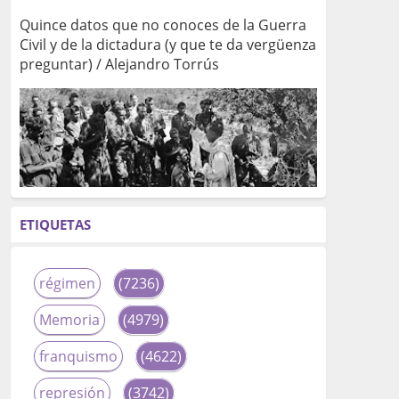
Quince datos que no conoces de la Guerra
Civil y de la dictadura (y que te da vergüenza
preguntar) / Alejandro Torrús
ETIQUETAS
régimen
(7236)
Memoria
(4979)
franquismo
(4622)
represión
(3742)