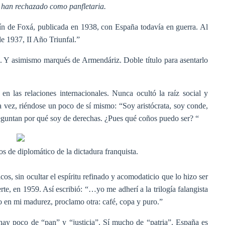
la han rechazado como panfletaria.
ín de Foxá, publicada en 1938, con España todavía en guerra. Al
de 1937, II Año Triunfal.”
. Y asimismo marqués de Armendáriz. Doble título para asentarlo
n las relaciones internacionales. Nunca ocultó la raíz social y
una vez, riéndose un poco de sí mismo: “Soy aristócrata, soy conde,
eguntan por qué soy de derechas. ¿Pues qué coños puedo ser? “
s de diplomático de la dictadura franquista.
os, sin ocultar el espíritu refinado y acomodaticio que lo hizo ser
te, en 1959. Así escribió: “…yo me adherí a la trilogía falangista
do en mi madurez, proclamo otra: café, copa y puro.”
 hay poco de “pan” y “justicia”. Sí mucho de “patria”. España es