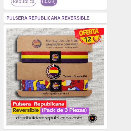
República
(3329)
corrupción
(3266)
PULSERA REPUBLICANA REVERSIBLE
fascismo
(2677)
tardofranquismo
(2320)
Actualidad
(2319)
monarquía
(2253)
borbones
(2176)
Cultura
(2163)
Guerra
(1674)
genocidio
(1234)
mujer
(1070)