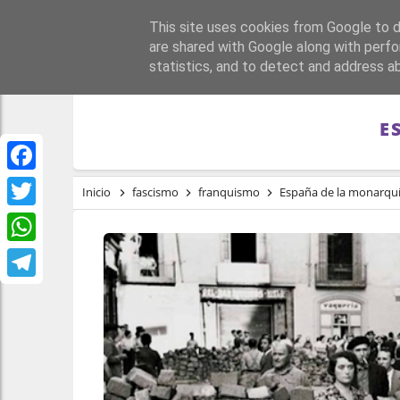
This site uses cookies from Google to de
PORTADA
REPÚBLI
are shared with Google along with perfo
statistics, and to detect and address a
E
Facebook
Inicio
fascismo
franquismo
España de la monarquí
Twitter
WhatsApp
Telegram