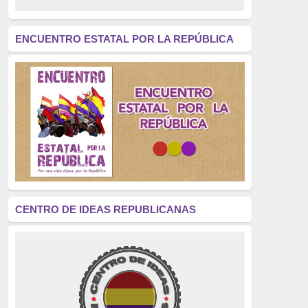
revolución
(312)
América Latina
(305)
ENCUENTRO ESTATAL POR LA REPÚBLICA
Exhumación
(304)
Golpe de Estado
(304)
Brigadas Internacionales
(303)
pensamiento
(294)
Revisionismo
(289)
La Transición
(275)
CENTRO DE IDEAS REPUBLICANAS
presos políticos
(273)
educación pública
(270)
La Izquierda
(260)