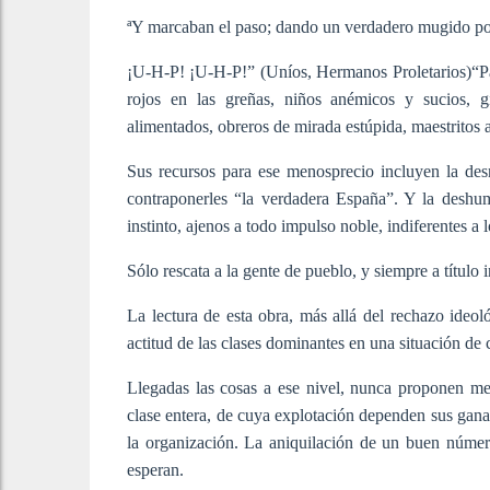
ªY marcaban el paso; dando un verdadero mugido por 
¡U-H-P! ¡U-H-P!” (Uníos, Hermanos Proletarios)“Pas
rojos en las greñas, niños anémicos y sucios, gi
alimentados, obreros de mirada estúpida, maestritos 
Sus recursos para ese menosprecio incluyen la desn
contraponerles “la verdadera España”. Y la deshu
instinto, ajenos a todo impulso noble, indiferentes a lo
Sólo rescata a la gente de pueblo, y siempre a título
La lectura de esta obra, más allá del rechazo ideol
actitud de las clases dominantes en una situación de 
Llegadas las cosas a ese nivel, nunca proponen me
clase entera, de cuya explotación dependen sus gana
la organización. La aniquilación de un buen número
esperan.