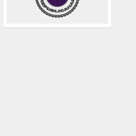
justicia
(258)
Holocausto
(239)
Maquis
(237)
capitalismo
(228)
crisis sanitaria
(228)
Catalunya Proces
(227)
Lucha de clases
(211)
comunismo
(208)
bebés robados
(199)
Imperialismo
(189)
LGTBIQ
(181)