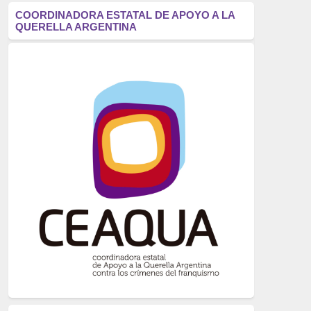
antifascismo
(1006)
COORDINADORA ESTATAL DE APOYO A LA
QUERELLA ARGENTINA
Eventos
(914)
Historia
(752)
Crímenes del franquismo
(721)
dictadura
(699)
Feminismo
(607)
neofranquismo
(567)
Justicia Universal
(527)
Derechos Humanos
(522)
Nacionalcatolicismo
(514)
Exilio
(506)