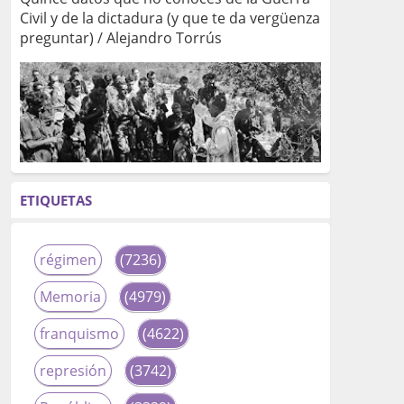
Civil y de la dictadura (y que te da vergüenza
preguntar) / Alejandro Torrús
ETIQUETAS
régimen
(7236)
Memoria
(4979)
franquismo
(4622)
represión
(3742)