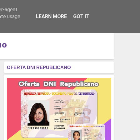
er-agent
RÉGIMEN - MONARQUÍA
CULTURA - LIBROS
rate usage
LEARN MORE
GOT IT
MO
OFERTA DNI REPUBLICANO