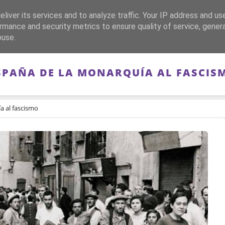
liver its services and to analyze traffic. Your IP address and us
CA
FRANQUISMO
GUERRA DE ESPAÑA
MEMORIA
rmance and security metrics to ensure quality of service, gene
buse.
SPAÑA DE LA MONARQUÍA AL FASCIS
a al fascismo