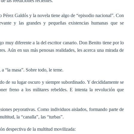
de las reediciones recientes.
ito Pérez Galdós y la novela tiene algo de “episodio nacional”. Con
elevante y las grandes y pequeñas existencias humanas que se
o muy diferente a la del escritor canario. Don Benito tiene por lo
res. Aún en sus más penosas realidades, les acerca una mirada de
 a “la masa”. Sobre todo, le teme.
ido de su lugar oscuro y siempre subordinado. Y decididamente se
er freno a los militares rebeldes. E intenta la revolución que
isiones peyorativas. Como individuos aislados, formando parte de
ltitud, la “canalla”, las “turbas”.
ón despectiva de la multitud movilizada: