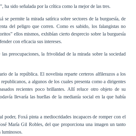
”, ha sido señalada por la crítica como la mejor de las tres.
xá se permite la mirada satírica sobre sectores de la burguesía, de
enta del peligro que corren. Como es sabido, los falangistas no
ritos” ellos mismos, exhibían cierto desprecio sobre la burguesía
ender con eficacia sus intereses.
de las preocupaciones, la frivolidad de la mirada sobre la sociedad
io de la república. El novelista reparte certeros alfilerazos a los
 republicanos, a algunos de los cuales presenta como a dirigentes
ados recientes poco brillantes. Allí reluce otro objeto de su
davía llevaría las huellas de la medianía social en la que había
al poder, Foxá pinta a mediocridades incapaces de romper con el
José María Gil Robles, del que proporciona una imagen un tanto
s luminosos.