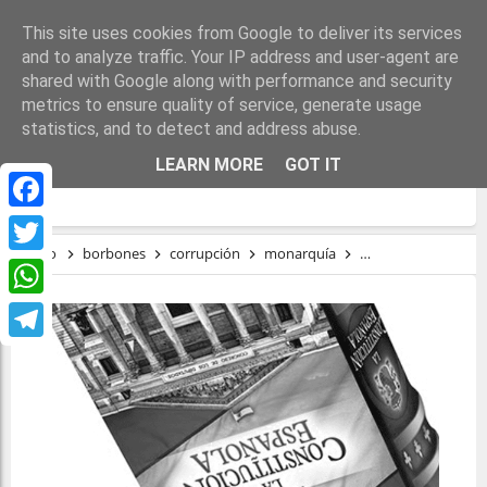
This site uses cookies from Google to deliver its services
and to analyze traffic. Your IP address and user-agent are
shared with Google along with performance and security
metrics to ensure quality of service, generate usage
statistics, and to detect and address abuse.
LA CONSTITUCIÓN DEL 78 SECUESTRA LA
LEARN MORE
GOT IT
DEMOCRACIA
Facebook
Inicio
borbones
corrupción
monarquía
Proceso Constituye
Twitter
WhatsApp
Telegram