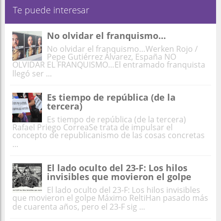
Te puede interesar
No olvidar el franquismo…
No olvidar el franquismo…Werken Rojo /
Pepe Gutiérrez Álvarez, España NO
OLVIDAR EL FRANQUISMO…El entramado franquista
llegó ser ...
Es tiempo de república (de la
tercera)
Es tiempo de república (de la tercera)
Rafael Priego CorreaSe trata de impulsar el
concepto de republicanismo de las cosas concretas
...
El lado oculto del 23-F: Los hilos
invisibles que movieron el golpe
El lado oculto del 23-F: Los hilos invisibles
que movieron el golpe Máximo ReltiHan pasado más
de cuarenta años, pero el 23-F sig ...