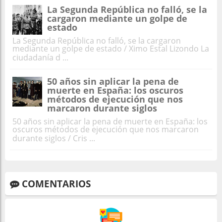
La Segunda República no falló, se la
cargaron mediante un golpe de
estado
La Segunda República no falló, se la cargaron
mediante un golpe de estado / Ximo Estal Lizondo La
ciudadanía d ...
50 años sin aplicar la pena de
muerte en España: los oscuros
métodos de ejecución que nos
marcaron durante siglos
50 años sin aplicar la pena de muerte en España: los
oscuros métodos de ejecución que nos marcaron
durante siglos / Cris ...
COMENTARIOS