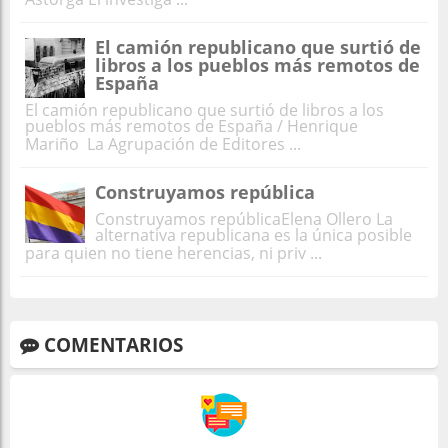
El camión republicano que surtió de
libros a los pueblos más remotos de
España
El camión republicano que surtió de libros a los
pueblos más remotos de España / Henrique
Mariño La Agrupación de Editores ...
Construyamos república
Construyamos repúblicaElena Ollero La
alternativa republicana es la única posible
para quien no tiene herencias, ni priv ...
COMENTARIOS