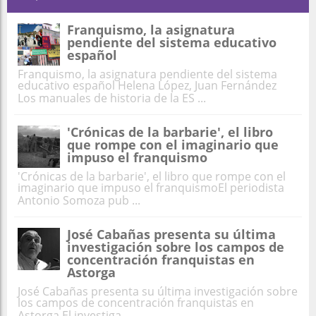
Franquismo, la asignatura
pendiente del sistema educativo
español
Franquismo, la asignatura pendiente del sistema
educativo español Helena López, Juan Fernández
Los manuales de historia de la ES ...
'Crónicas de la barbarie', el libro
que rompe con el imaginario que
impuso el franquismo
'Crónicas de la barbarie', el libro que rompe con el
imaginario que impuso el franquismoEl periodista
Antonio Somoza pub ...
José Cabañas presenta su última
investigación sobre los campos de
concentración franquistas en
Astorga
José Cabañas presenta su última investigación sobre
los campos de concentración franquistas en
Astorga El investiga ...