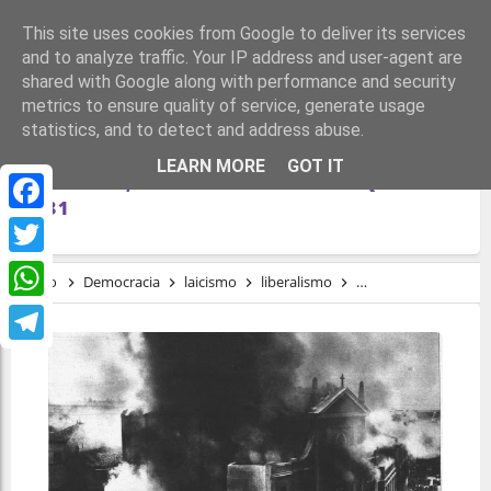
This site uses cookies from Google to deliver its services
and to analyze traffic. Your IP address and user-agent are
shared with Google along with performance and security
metrics to ensure quality of service, generate usage
statistics, and to detect and address abuse.
EL INTEGRISMO: DEMOCRACIA,
LEARN MORE
GOT IT
RELIGIÓN, DEMAGOGIA Y ANARQUÍA EN
1931
Facebook
Twitter
Inicio
Democracia
laicismo
liberalismo
Nacionalcatolicismo
WhatsApp
Telegram