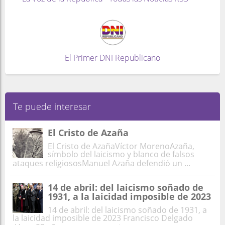
El Primer DNI Republicano
Te puede interesar
El Cristo de Azaña
El Cristo de AzañaVíctor MorenoAzaña,
símbolo del laicismo y blanco de falsos
ataques religiososManuel Azaña defendió un ...
14 de abril: del laicismo soñado de
1931, a la laicidad imposible de 2023
14 de abril: del laicismo soñado de 1931, a
la laicidad imposible de 2023 Francisco Delgado