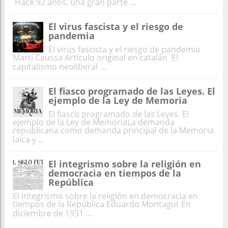
Hace 92 años, una gran parte ...
El virus fascista y el riesgo de
pandemia
El virus fascista y el riesgo de pandemia
Martí Caussa Artículo original en catalán El
capitalismo neoliberal ...
El fiasco programado de las Leyes. El
ejemplo de la Ley de Memoria
El fiasco programado de las Leyes. El
ejemplo de la Ley de MemoriaLa demanda
republicana como demanda principal de la Memoria
laica y ...
El integrismo sobre la religión en
democracia en tiempos de la
República
El integrismo sobre la religión en democracia en
tiempos de la República Eduardo Montagut En
diciembre de 1931 ...