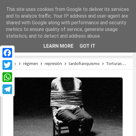
This site uses cookies from Google to deliver its services
and to analyze traffic. Your IP address and user-agent are
shared with Google along with performance and security
metrics to ensure quality of service, generate usage
statistics, and to detect and address abuse.
TORTURA Y REPARACIÓN
LEARN MORE
GOT IT
Facebook
Inicio
régimen
represión
tardofranquismo
Torturas
Tort
Twitter
WhatsApp
Telegram