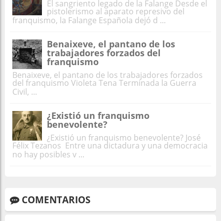
El sangriento legado de la Falange Desde el
pistolerismo al aparato represivo del
franquismo, la Falange Española dejó d ...
Benaixeve, el pantano de los
trabajadores forzados del
franquismo
Benaixeve, el pantano de los trabajadores forzados
del franquismo Violeta Tena Terminada la Guerra
Civil, ...
¿Existió un franquismo
benevolente?
¿Existió un franquismo benevolente? José
Félix Tezanos Entre una dictadura y una democracia
no hay posibles v ...
COMENTARIOS