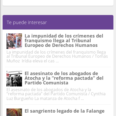
Te puede interesar
La impunidad de los crímenes del
franquismo llega al Tribunal
Europeo de Derechos Humanos
La impunidad de los crímenes del franquismo llega
al Tribunal Europeo de Derechos Humanos / Tomás
Muñoz Irídia eleva el cas ...
El asesinato de los abogados de
Atocha y la “reforma pactada” del
Partido Comunista
El asesinato de los abogados de Atocha y la
“reforma pactada” del Partido Comunista / Cynthia
Luz Burgueño La matanza de Atocha f ...
El sangriento legado de la Falange