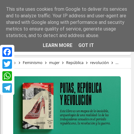
This site uses cookies from Google to deliver its services
and to analyze traffic. Your IP address and user-agent are
shared with Google along with performance and security
metrics to ensure quality of service, generate usage
statistics, and to detect and address abuse.
PUTAS, REPÚBLICA Y REVOLUCIÓN
LEARN MORE
GOT IT
Facebook
Inicio
Feminismo
mujer
República
revolución
sexualida
Twitter
WhatsApp
Telegram