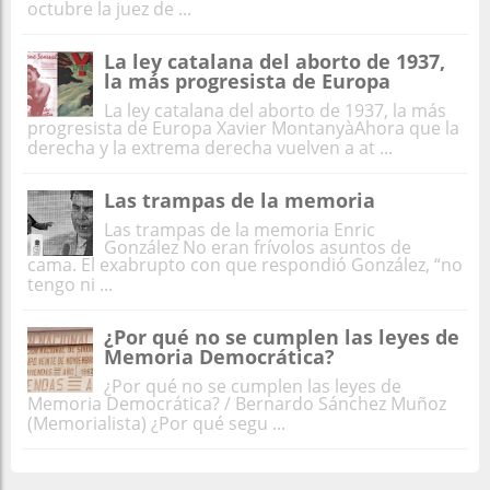
octubre la juez de ...
La ley catalana del aborto de 1937,
la más progresista de Europa
La ley catalana del aborto de 1937, la más
progresista de Europa Xavier MontanyàAhora que la
derecha y la extrema derecha vuelven a at ...
Las trampas de la memoria
Las trampas de la memoria Enric
González No eran frívolos asuntos de
cama. El exabrupto con que respondió González, “no
tengo ni ...
¿Por qué no se cumplen las leyes de
Memoria Democrática?
¿Por qué no se cumplen las leyes de
Memoria Democrática? / Bernardo Sánchez Muñoz
(Memorialista) ¿Por qué segu ...