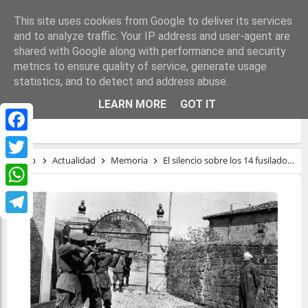
This site uses cookies from Google to deliver its services
and to analyze traffic. Your IP address and user-agent are
shared with Google along with performance and security
metrics to ensure quality of service, generate usage
statistics, and to detect and address abuse.
EL SILENCIO SOBRE LOS 14 FUSILADOS
LEARN MORE
GOT IT
COMO ESCARMIENTO
Facebook
Inicio
Actualidad
Memoria
El silencio sobre los 14 fusilados como escarmiento
Twitter
WhatsApp
Telegram