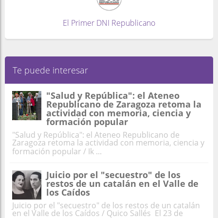
El Primer DNI Republicano
Te puede interesar
"Salud y República": el Ateneo
Republicano de Zaragoza retoma la
actividad con memoria, ciencia y
formación popular
"Salud y República": el Ateneo Republicano de
Zaragoza retoma la actividad con memoria, ciencia y
formación popular / Ik ...
Juicio por el "secuestro" de los
restos de un catalán en el Valle de
los Caídos
Juicio por el "secuestro" de los restos de un catalán
en el Valle de los Caídos / Quico Sallés El 23 de