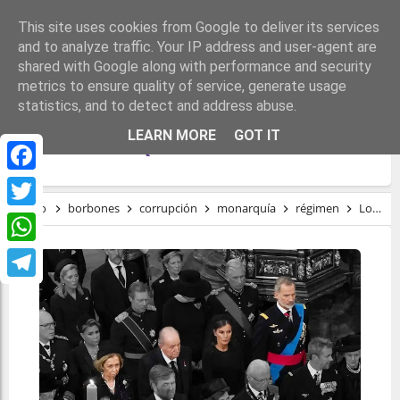
This site uses cookies from Google to deliver its services
and to analyze traffic. Your IP address and user-agent are
shared with Google along with performance and security
metrics to ensure quality of service, generate usage
statistics, and to detect and address abuse.
LOS PELIGROS DE LA FOTO DE FAMILIA
LEARN MORE
GOT IT
DE LA MONARQUÍA ESPAÑOLA
Facebook
Inicio
borbones
corrupción
monarquía
régimen
Los peligros de la foto de familia de la Monarquía española
Twitter
WhatsApp
Telegram