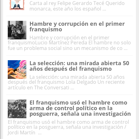
Carta al rey Felipe Gerardo Tecé Querido
monarca, este año los español ...
Hambre y corrupción en el primer
franquismo
Hambre y corrupción en el primer
franquismoLucio Martínez Pereda El hambre no solo
fue un problema social sino un mecanismo de co ...
La selección: una mirada abierta 50
años después del franquismo
La selección: una mirada abierta 50 años
después del franquismo Lola Delgado Un reciente
artículo en The Conversati ...
El franquismo usó el hambre como
arma de control político en la
posguerra, señala una investigación
El franquismo usó el hambre como arma de control
político en la posguerra, señala una investigación /
Jordi Martín ...