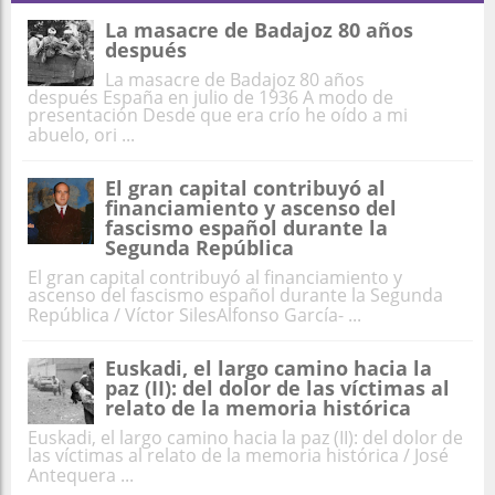
La masacre de Badajoz 80 años
después
La masacre de Badajoz 80 años
después España en julio de 1936 A modo de
presentación Desde que era crío he oído a mi
abuelo, ori ...
El gran capital contribuyó al
financiamiento y ascenso del
fascismo español durante la
Segunda República
El gran capital contribuyó al financiamiento y
ascenso del fascismo español durante la Segunda
República / Víctor SilesAlfonso García- ...
Euskadi, el largo camino hacia la
paz (II): del dolor de las víctimas al
relato de la memoria histórica
Euskadi, el largo camino hacia la paz (II): del dolor de
las víctimas al relato de la memoria histórica / José
Antequera ...