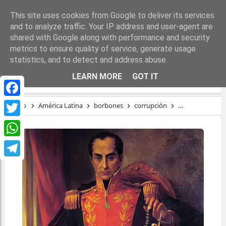
This site uses cookies from Google to deliver its services
and to analyze traffic. Your IP address and user-agent are
shared with Google along with performance and security
metrics to ensure quality of service, generate usage
statistics, and to detect and address abuse.
SOBRE BOLÍVAR Y LOS BORBONES
LEARN MORE
GOT IT
Facebook
Inicio
América Latina
borbones
corrupción
monarquía
r
Twitter
WhatsApp
Telegram