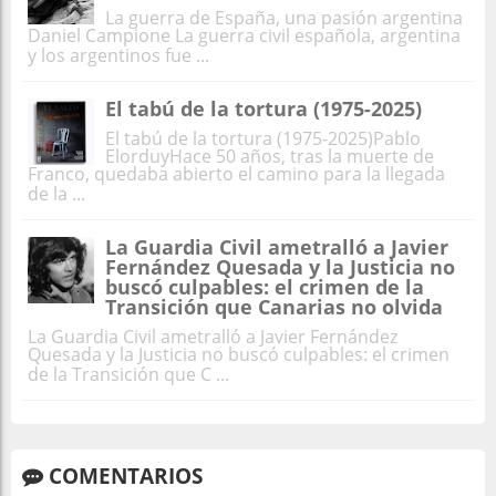
La guerra de España, una pasión argentina
Daniel Campione La guerra civil española, argentina
y los argentinos fue ...
El tabú de la tortura (1975-2025)
El tabú de la tortura (1975-2025)Pablo
ElorduyHace 50 años, tras la muerte de
Franco, quedaba abierto el camino para la llegada
de la ...
La Guardia Civil ametralló a Javier
Fernández Quesada y la Justicia no
buscó culpables: el crimen de la
Transición que Canarias no olvida
La Guardia Civil ametralló a Javier Fernández
Quesada y la Justicia no buscó culpables: el crimen
de la Transición que C ...
COMENTARIOS