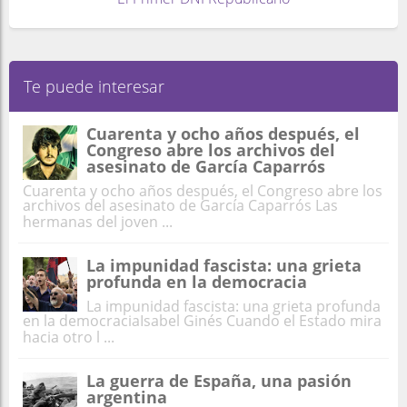
Te puede interesar
Cuarenta y ocho años después, el
Congreso abre los archivos del
asesinato de García Caparrós
Cuarenta y ocho años después, el Congreso abre los
archivos del asesinato de García Caparrós Las
hermanas del joven ...
La impunidad fascista: una grieta
profunda en la democracia
La impunidad fascista: una grieta profunda
en la democraciaIsabel Ginés Cuando el Estado mira
hacia otro l ...
La guerra de España, una pasión
argentina