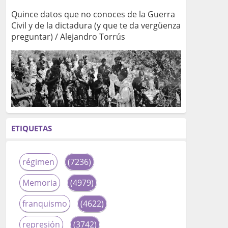
Quince datos que no conoces de la Guerra
Civil y de la dictadura (y que te da vergüenza
preguntar) / Alejandro Torrús
ETIQUETAS
régimen
(7236)
Memoria
(4979)
franquismo
(4622)
represión
(3742)