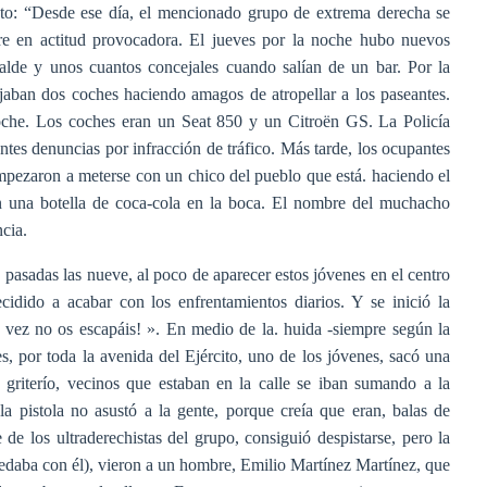
sto: “Desde ese día, el mencionado grupo de extrema derecha se
pre en actitud provocadora. El jueves por la noche hubo nuevos
lcalde y unos cuantos concejales cuando salían de un bar. Por la
ajaban dos coches haciendo amagos de atropellar a los paseantes.
che. Los coches eran un Seat 850 y un Citroën GS. La Policía
ntes denuncias por infracción de tráfico. Más tarde, los ocupantes
empezaron a meterse con un chico del pueblo que está. haciendo el
ron una botella de coca-cola en la boca. El nombre del muchacho
cia.
, pasadas las nueve, al poco de aparecer estos jóvenes en el centro
cidido a acabar con los enfrentamientos diarios. Y se inició la
a vez no os escapáis! ». En medio de la. huida -siempre según la
les, por toda la avenida del Ejército, uno de los jóvenes, sacó una
y griterío, vecinos que estaban en la calle se iban sumando a la
a pistola no asustó a la gente, porque creía que eran, balas de
de los ultraderechistas del grupo, consiguió despistarse, pero la
 quedaba con él), vieron a un hombre, Emilio Martínez Martínez, que