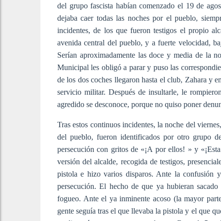
del grupo fascista habían comenzado el 19 de ago
dejaba caer todas las noches por el pueblo, siem
incidentes, de los que fueron testigos el propio a
avenida central del pueblo, y a fuerte velocidad, b
Serían aproximadamente las doce y media de la no
Municipal les obligó a parar y puso las correspondie
de los dos coches llegaron hasta el club, Zahara y 
servicio militar. Después de insultarle, le rompie
agredido se desconoce, porque no quiso poner denun
Tras estos continuos incidentes, la noche del viernes
del pueblo, fueron identificados por otro grupo de
persecución con gritos de «¡A por ellos! » y «¡Est
versión del alcalde, recogida de testigos, presencia
pistola e hizo varios disparos. Ante la confusión 
persecución. El hecho de que ya hubieran sacado l
fogueo. Ante el ya inminente acoso (la mayor parte 
gente seguía tras el que llevaba la pistola y el que