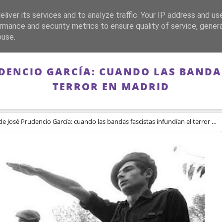
liver its services and to analyze traffic. Your IP address and us
CA
FRANQUISMO
GUERRA DE ESPAÑA
MEMORIA
rmance and security metrics to ensure quality of service, gene
buse.
UDENCIO GARCÍA: CUANDO LAS BANDA
TERROR EN MADRID
e José Prudencio García: cuando las bandas fascistas infundían el terror en Madrid