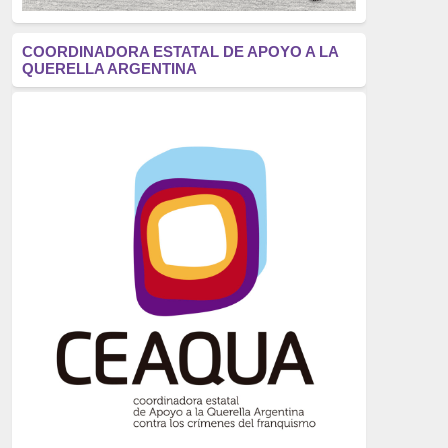
antifascismo
(1006)
COORDINADORA ESTATAL DE APOYO A LA
QUERELLA ARGENTINA
Eventos
(914)
Historia
(752)
Crímenes del franquismo
(721)
dictadura
(699)
Feminismo
(607)
neofranquismo
(567)
Justicia Universal
(527)
Derechos Humanos
(522)
Nacionalcatolicismo
(514)
Exilio
(506)