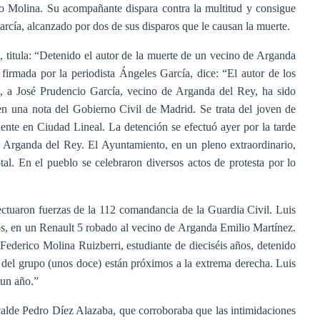
co Molina. Su acompañante dispara contra la multitud y consigue
arcía, alcanzado por dos de sus disparos que le causan la muerte.
, titula: “Detenido el autor de la muerte de un vecino de Arganda
, firmada por la periodista Ángeles García, dice: “El autor de los
es, a José Prudencio García, vecino de Arganda del Rey, ha sido
en una nota del Gobierno Civil de Madrid. Se trata del joven de
nte en Ciudad Lineal. La detención se efectuó ayer por la tarde
, Arganda del Rey. El Ayuntamiento, en un pleno extraordinario,
tal. En el pueblo se celebraron diversos actos de protesta por lo
ctuaron fuerzas de la 112 comandancia de la Guardia Civil. Luis
os, en un Renault 5 robado al vecino de Arganda Emilio Martínez.
Federico Molina Ruizberri, estudiante de dieciséis años, detenido
s del grupo (unos doce) están próximos a la extrema derecha. Luis
un año.”
lcalde Pedro Díez Alazaba, que corroboraba que las intimidaciones