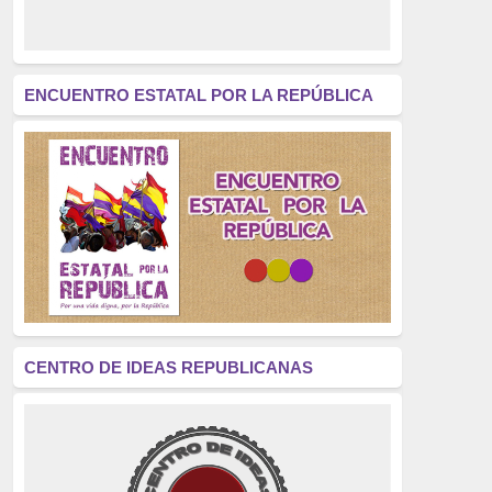
derecho a decidir
(376)
revolución
(312)
América Latina
(305)
ENCUENTRO ESTATAL POR LA REPÚBLICA
Exhumación
(304)
Golpe de Estado
(304)
Brigadas Internacionales
(303)
pensamiento
(294)
Revisionismo
(289)
La Transición
(275)
CENTRO DE IDEAS REPUBLICANAS
presos políticos
(273)
educación pública
(270)