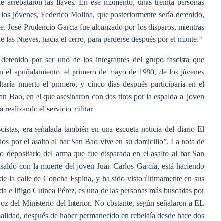
le arrebataron las llaves. En ese momento, unas treinta personas
los jóvenes, Federico Molina, que posteriormente sería detenido,
te. José Prudencio García fue alcanzado por los disparos, mientras
de las Nieves, hacia el cerro, para perderse después por el monte.”
 detenido por ser uno de los integrantes del grupo fascista que
en el apuñalamiento, el primero de mayo de 1980, de los jóvenes
taría muerto el primero, y cinco días después participaría en el
San Bao, en el que asesinaron con dos tiros por la espalda al joven
realizando el servicio militar.
istas, era señalada también en una escueta noticia del diario El
os por el asalto al bar San Bao vive en su domicilio”. La nota de
o depositario del arma que fue disparada en el asalto al bar San
 saldó con la muerte del joven Juan Carlos García, está haciendo
de la calle de Concha Espina, y ha sido visto últimamente en sus
da e Iñigo Guinea Pérez, es una de las personas más buscadas por
oz del Ministerio del Interior. No obstante, según señalaron a EL
rmalidad, después de haber permanecido en rebeldía desde hace dos