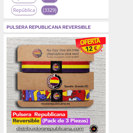
República
(3329)
corrupción
(3266)
PULSERA REPUBLICANA REVERSIBLE
fascismo
(2677)
tardofranquismo
(2320)
Actualidad
(2319)
monarquía
(2253)
borbones
(2176)
Cultura
(2163)
Guerra
(1674)
genocidio
(1234)
mujer
(1070)