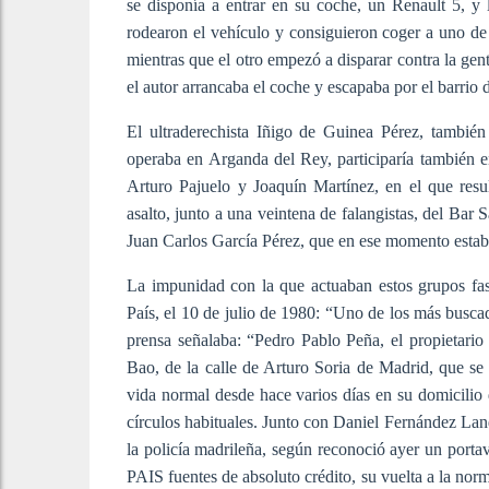
se disponía a entrar en su coche, un Renault 5, y 
rodearon el vehículo y consiguieron coger a uno de 
mientras que el otro empezó a disparar contra la gen
el autor arrancaba el coche y escapaba por el barrio 
El ultraderechista Iñigo de Guinea Pérez, también
operaba en Arganda del Rey, participaría también 
Arturo Pajuelo y Joaquín Martínez, en el que resul
asalto, junto a una veintena de falangistas, del Bar 
Juan Carlos García Pérez, que en ese momento estaba 
La impunidad con la que actuaban estos grupos fasc
País, el 10 de julio de 1980: “Uno de los más buscad
prensa señalaba: “Pedro Pablo Peña, el propietario 
Bao, de la calle de Arturo Soria de Madrid, que se
vida normal desde hace varios días en su domicilio 
círculos habituales. Junto con Daniel Fernández Lan
la policía madrileña, según reconoció ayer un portav
PAIS fuentes de absoluto crédito, su vuelta a la no