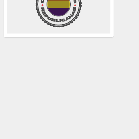
La Izquierda
(260)
justicia
(258)
Holocausto
(239)
Maquis
(237)
capitalismo
(228)
crisis sanitaria
(228)
Catalunya Proces
(227)
Lucha de clases
(211)
comunismo
(208)
bebés robados
(199)
Imperialismo
(189)