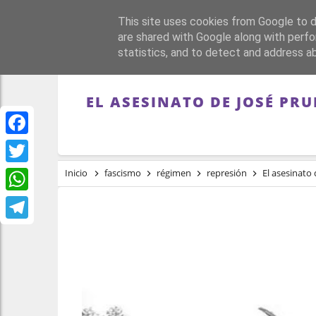
This site uses cookies from Google to de
PORTADA
REPÚBLI
are shared with Google along with perfo
statistics, and to detect and address a
EL ASESINATO DE JOSÉ PR
Facebook
Twitter
Inicio
fascismo
régimen
represión
El asesinato d
WhatsApp
Telegram