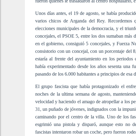
fueron quienes le trasladaron al centro hospitalario,
Unos días antes, el 19 de agosto, se había producid
varios chicos de Arganda del Rey. Recordemos qu
elecciones municipales de la democracia, y el triun
concejales, el PSOE 5, entre los dos sumaban más de
en el gobierno, consiguió 5 concejales, y Fuerza Nue
consistorio con un concejal, con un porcentaje del 
estaría al frente del ayuntamiento en los period
había experimentado desde los años sesenta una fu
pasando de los 6.000 habitantes a principios de esa 
El grupo fascista que había protagonizado el enfr
noches de la ultima semana de agosto, manteniend
velocidad y haciendo el amago de atropellar a los pe
31, un puñado de jóvenes, indignados con la impunida
caminando por el centro de la villa. Uno de los fas
esgrimió una pistola y disparó, aunque esto no d
fascistas intentaron robar un coche, pero fueron rod