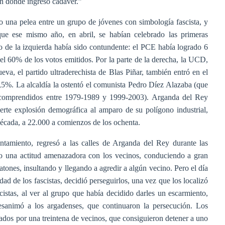
 en donde ingresó cadáver.”
o una pelea entre un grupo de jóvenes con simbología fascista, y
e ese mismo año, en abril, se habían celebrado las primeras
fo de la izquierda había sido contundente: el PCE había logrado 6
l 60% de los votos emitidos. Por la parte de la derecha, la UCD,
va, el partido ultraderechista de Blas Piñar, también entró en el
8,5%. La alcaldía la ostentó el comunista Pedro Díez Alazaba (que
os comprendidos entre 1979-1989 y 1999-2003). Arganda del Rey
erte explosión demográfica al amparo de su polígono industrial,
década, a 22.000 a comienzos de los ochenta.
entamiento, regresó a las calles de Arganda del Rey durante las
o una actitud amenazadora con los vecinos, conduciendo a gran
atones, insultando y llegando a agredir a algún vecino. Pero el día
d de los fascistas, decidió perseguirlos, una vez que los localizó
cistas, al ver al grupo que había decidido darles un escarmiento,
esanimó a los argadenses, que continuaron la persecución. Los
eados por una treintena de vecinos, que consiguieron detener a uno