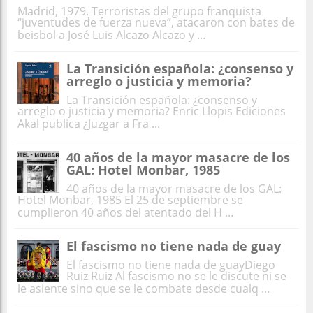
Madrid, 1979. Terroristas del grupo franquista
“juventudes de fuerza nueva”, atacaron con bates de
beisbol a José Luis Alcazo Alcazo y ...
La Transición española: ¿consenso y
arreglo o justicia y memoria?
La Transición española: ¿consenso y
arreglo o justicia y memoria? Enric Llopis Ediciones
Akal publica ¿Juzgar a Fra ...
40 años de la mayor masacre de los
GAL: Hotel Monbar, 1985
40 años de la mayor masacre de los GAL:
Hotel Monbar, 1985 El 25 de septiembre se
cumplieron 40 años del atentado del H ...
El fascismo no tiene nada de guay
El fascismo no tiene nada de guayDiego
Ruiz Ruiz Al fascismo no se le discute ni se
le asiente sino que se le combate desde cualq ...