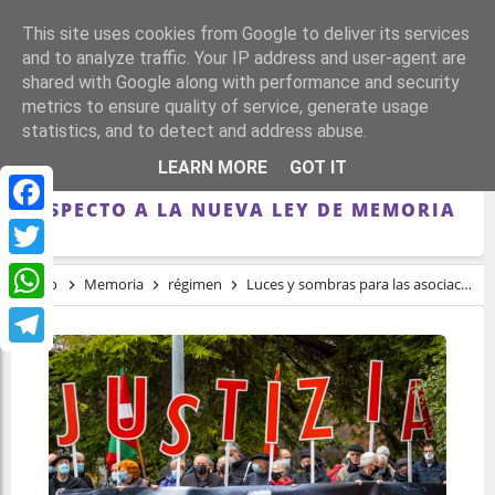
This site uses cookies from Google to deliver its services
and to analyze traffic. Your IP address and user-agent are
shared with Google along with performance and security
metrics to ensure quality of service, generate usage
statistics, and to detect and address abuse.
LUCES Y SOMBRAS PARA LAS
LEARN MORE
GOT IT
ASOCIACIONES MEMORIALISTAS
RESPECTO A LA NUEVA LEY DE MEMORIA
Facebook
Twitter
Inicio
Memoria
régimen
Luces y sombras para las asociaciones memorialistas respecto a la nueva Ley de Memoria
WhatsApp
Telegram