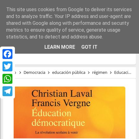
This site uses cookies from Google to deliver its services
and to analyze traffic. Your IP address and user-agent are
shared with Google along with performance and security
metrics to ensure quality of service, generate usage
statistics, and to detect and address abuse.
EDUCACIÓN DEMOCRÁTICA, LA PRÓXIMA
LEARN MORE
GOT IT
REVOLUCIÓN ESCOLAR
Facebook
Inicio
Democracia
educación pública
régimen
Educación democrática, la próxima revolución escolar
Twitter
WhatsApp
Telegram