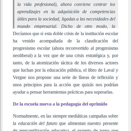
la vida profesional), ahora conviene centrar los
aprendizajes en la adquisición de competencias
útiles para la sociedad, ligadas a las necesidades del
mundo empresarial. Dicho de otro modo, la
Decíamos que si esta doble crisis de la institución escolar
concepción utilitarista de los estudios puestos a
ha venido acompañada de la claudicación del
disposición de la ‘empleabilidad’ constituiría la vía
progresismo escolar (ahora reconvertido al progresismo
democrática por excelencia. De ese modo, se
neoliberal) a la vez que de una crisis estratégica y, por
impone poco a poco un nuevo maltusianismo
tanto, de la atomización táctica de los diversos actores
vergonzoso a través de ‘competencias básicas’
que luchan por la educación pública, el libro de Laval y
ligadas estrechamente al productivismo dominante
Vergne nos propone una serie de líneas de reflexión y
(Laval y Vergne, 2021:14).
unos principios para la acción que quizás nos podrían
ayudar a pensar herramientas prácticas para superarlas.
De la escuela nueva a la pedagogía del oprimido
Normalmente, en las siempre mediáticas campañas sobre
la
educación del futuro
que alimentan nuestro presente
de mercantilización educativa, el experto de turno que