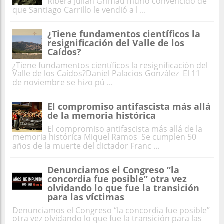
Ribera Julián Grimau murió convencido de
que Santiago Carrillo le vendió a l ...
¿Tiene fundamentos científicos la
resignificación del Valle de los
Caídos?
¿Tiene fundamentos científicos la resignificación del
Valle de los Caídos?Daniel Palacios González El 11
de noviembre se hizo pú ...
El compromiso antifascista más allá
de la memoria histórica
El compromiso antifascista más allá de la
memoria histórica Miquel Ramos Se cumplen 50
años de la muerte del dictador Franc ...
Denunciamos el Congreso “la
concordia fue posible” otra vez
olvidando lo que fue la transición
para las víctimas
Denunciamos el Congreso “la concordia fue posible”
otra vez olvidando lo que fue la transición para las