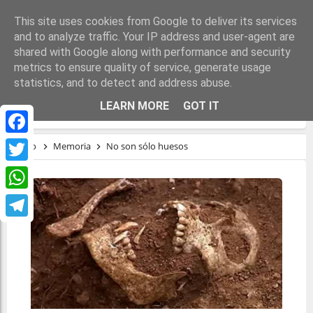
This site uses cookies from Google to deliver its services
and to analyze traffic. Your IP address and user-agent are
shared with Google along with performance and security
metrics to ensure quality of service, generate usage
statistics, and to detect and address abuse.
NO SON SÓLO HUESOS
LEARN MORE
GOT IT
Facebook
Inicio
Memoria
No son sólo huesos
Twitter
WhatsApp
Telegram