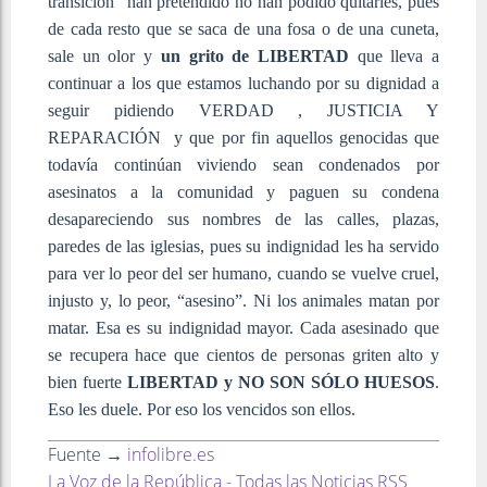
transición” han pretendido no han podido quitarles, pues
de cada resto que se saca de una fosa o de una cuneta,
sale un olor y
un grito de LIBERTAD
que lleva a
continuar a los que estamos luchando por su dignidad a
seguir pidiendo VERDAD , JUSTICIA Y
REPARACIÓN y que por fin aquellos genocidas que
todavía continúan viviendo sean condenados por
asesinatos a la comunidad y paguen su condena
desapareciendo sus nombres de las calles, plazas,
paredes de las iglesias, pues su indignidad les ha servido
para ver lo peor del ser humano, cuando se vuelve cruel,
injusto y, lo peor, “asesino”. Ni los animales matan por
matar. Esa es su indignidad mayor. Cada asesinado que
se recupera hace que cientos de personas griten alto y
bien fuerte
LIBERTAD y NO SON SÓLO HUESOS
.
Eso les duele. Por eso los vencidos son ellos.
Fuente →
infolibre.es
La Voz de la República - Todas las Noticias RSS