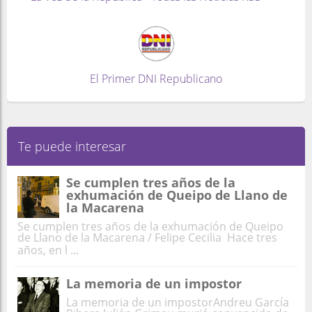
El Primer DNI Republicano
Te puede interesar
Se cumplen tres años de la
exhumación de Queipo de Llano de
la Macarena
Se cumplen tres años de la exhumación de Queipo
de Llano de la Macarena / Felipe Cecilia Hace tres
años, en l ...
La memoria de un impostor
La memoria de un impostorAndreu García