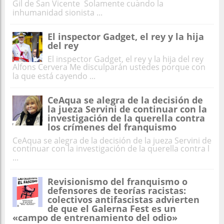
Gil de San Vicente Solamente cuando la
inhumanidad sionista ...
El inspector Gadget, el rey y la hija
del rey
El inspector Gadget, el rey y la hija del rey
Alfons Cervera Me disculparán ustedes porque con
la que está cayendo ...
CeAqua se alegra de la decisión de
la jueza Servini de continuar con la
investigación de la querella contra
los crímenes del franquismo
CeAqua se alegra de la decisión de la jueza Servini de
continuar con la investigación de la querella contra l
...
Revisionismo del franquismo o
defensores de teorías racistas:
colectivos antifascistas advierten
de que el Galerna Fest es un
«campo de entrenamiento del odio»