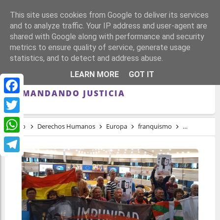
This site uses cookies from Google to deliver its services
and to analyze traffic. Your IP address and user-agent are
shared with Google along with performance and security
metrics to ensure quality of service, generate usage
statistics, and to detect and address abuse.
LAS VÍCTIMAS DEL FRANQUISMO HAN
LEARN MORE
GOT IT
VISITADO EL PARLAMENTO EUROPEO
DEMANDANDO JUSTICIA
Facebook
Twitter
Inicio
Derechos Humanos
Europa
franquismo
Justicia Univ
WhatsApp
Telegram