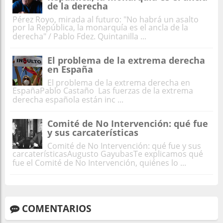
de la derecha
Pérez Royo, mirada al futuro: "No habrá un asalto
por la República, la monarquía es el ancla de la
derecha" / Pablo Fdez. Quintanilla ...
El problema de la extrema derecha
en España
El problema de la extrema derecha en
EspañaPablo Castaño Las fuerzas de la extrema
derecha española están inc ...
Comité de No Intervención: qué fue
y sus carcaterísticas
Comité de No Intervención: qué fue y sus
carcaterísticasAugusto GayubasTe explicamos qué
fue el Comité de No Intervención, quiénes lo ...
COMENTARIOS