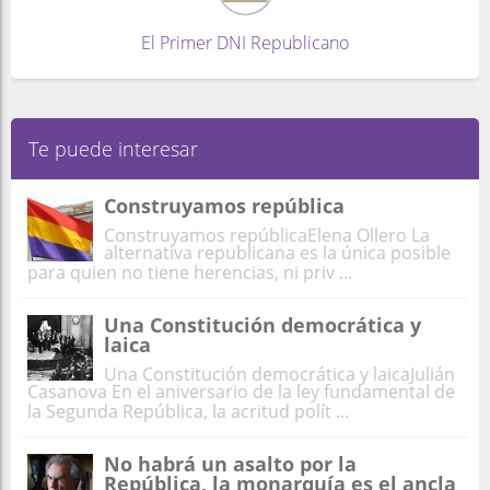
El Primer DNI Republicano
Te puede interesar
Construyamos república
Construyamos repúblicaElena Ollero La
alternativa republicana es la única posible
para quien no tiene herencias, ni priv ...
Una Constitución democrática y
laica
Una Constitución democrática y laicaJulián
Casanova En el aniversario de la ley fundamental de
la Segunda República, la acritud polít ...
No habrá un asalto por la
República, la monarquía es el ancla