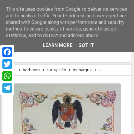
This site uses cookies from Google to deliver its services
and to analyze traffic. Your IP address and user-agent are
shared with Google along with performance and security
metrics to ensure quality of service, generate usage
statistics, and to detect and address abuse.
INVIOLABILIDADES CONSTITUCIONALES:
LEARN MORE
GOT IT
UNA Y LAS DE MENTIRA
Facebook
Inicio
borbones
corrupción
monarquía
Proceso Constituye
Twitter
WhatsApp
Telegram