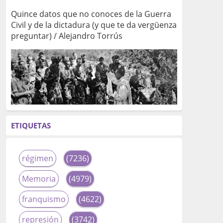
Quince datos que no conoces de la Guerra
Civil y de la dictadura (y que te da vergüenza
preguntar) / Alejandro Torrús
ETIQUETAS
régimen
(7236)
Memoria
(4979)
franquismo
(4622)
represión
(3742)