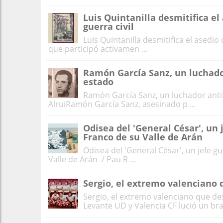
Luis Quintanilla desmitifica el 
guerra civil
Luis Quintanilla desmitifica el asedio 
que participó activamen ...
Ramón García Sanz, un luchado
estado
Ramón García Sanz, un luchador antif
AlruiRamón García Sanz, asesinado p ...
Odisea del 'General César', un 
Franco de su Valle de Arán
Odisea del 'General César', un jefe g
Valle de Arán / Pau R ...
Sergio, el extremo valenciano 
Sergio, el extremo valenciano que des
Levante UD y Valencia CF lució un braz