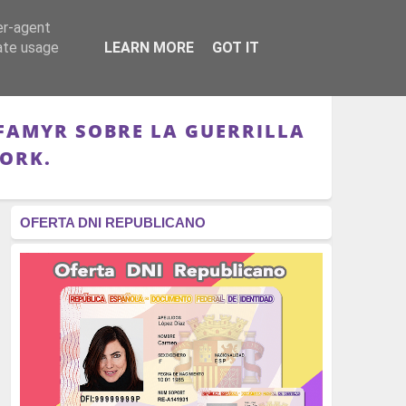
er-agent
RÉGIMEN - MONARQUÍA
CULTURA - LIBROS
rate usage
LEARN MORE
GOT IT
FAMYR SOBRE LA GUERRILLA
ORK.
OFERTA DNI REPUBLICANO