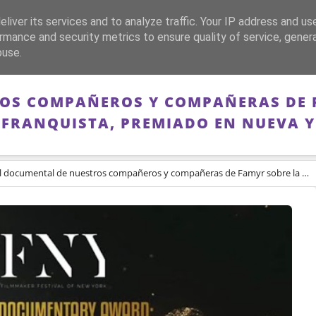
liver its services and to analyze traffic. Your IP address and us
CA
FRANQUISMO
GUERRA DE ESPAÑA
MEMORIA
rmance and security metrics to ensure quality of service, gene
buse.
OS COMPAÑEROS Y COMPAÑERAS DE 
IFRANQUISTA, PREMIADO EN NUEVA Y
 documental de nuestros compañeros y compañeras de Famyr sobre la Guerrilla antifranquista, premiado en Nueva York.