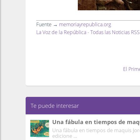
Fuente →
memoriayrepublica.org
La Voz de la República - Todas las Noticias RSS
El Prim
Te puede interesar
Una fábula en tiempos de maq
Una fábula en tiempos de maquis Jord
edicione ...