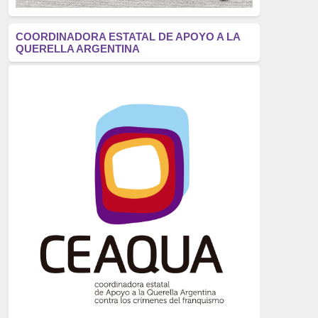
antifascismo
(1006)
COORDINADORA ESTATAL DE APOYO A LA
QUERELLA ARGENTINA
Eventos
(914)
Historia
(752)
Crímenes del franquismo
(721)
dictadura
(699)
Feminismo
(607)
neofranquismo
(567)
Justicia Universal
(527)
Derechos Humanos
(522)
Nacionalcatolicismo
(514)
Exilio
(506)