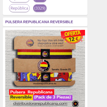
República
(3329)
corrupción
(3266)
PULSERA REPUBLICANA REVERSIBLE
fascismo
(2677)
tardofranquismo
(2320)
Actualidad
(2319)
monarquía
(2253)
borbones
(2176)
Cultura
(2163)
Guerra
(1674)
genocidio
(1234)
mujer
(1070)