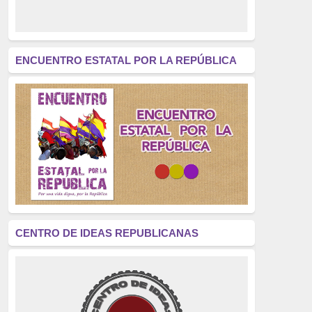
derecho a decidir
(376)
revolución
(312)
América Latina
(305)
ENCUENTRO ESTATAL POR LA REPÚBLICA
Exhumación
(304)
Golpe de Estado
(304)
Brigadas Internacionales
(303)
pensamiento
(294)
Revisionismo
(289)
La Transición
(275)
CENTRO DE IDEAS REPUBLICANAS
presos políticos
(273)
educación pública
(270)