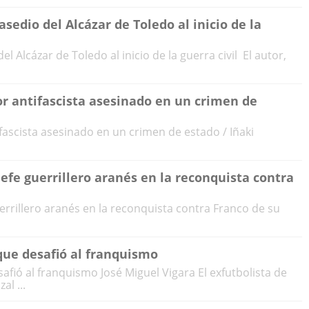
asedio del Alcázar de Toledo al inicio de la
del Alcázar de Toledo al inicio de la guerra civil El autor,
r antifascista asesinado en un crimen de
ascista asesinado en un crimen de estado / Iñaki
jefe guerrillero aranés en la reconquista contra
uerrillero aranés en la reconquista contra Franco de su
que desafió al franquismo
afió al franquismo José Miguel Vigara El exfutbolista de
al ...