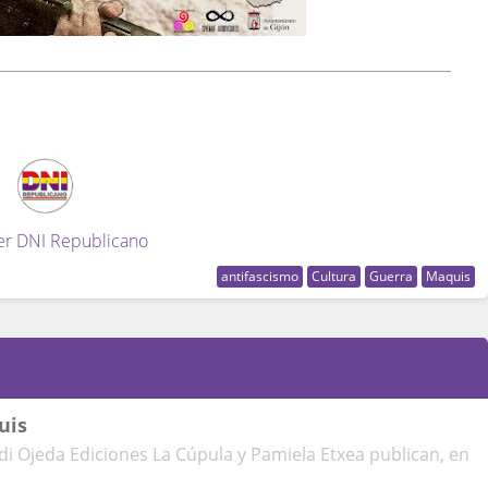
er DNI Republicano
antifascismo
Cultura
Guerra
Maquis
uis
i Ojeda Ediciones La Cúpula y Pamiela Etxea publican, en