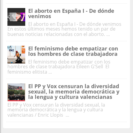
El aborto en España I - De dónde
venimos
El aborto en España I - De dónde venimos
En estos últimos meses hemos tenido un par de
buenas noticias relacionadas con el aborto. ...
El feminismo debe empatizar con
los hombres de clase trabajadora
El feminismo debe empatizar con los
hombres de clase trabajadora Eileen G’Sell El
feminismo elitista ...
El PP y Vox censuran la diversidad
sexual, la memoria democrática y
la lengua y cultura valencianas
El PP y Vox censuran la diversidad sexual, la
memoria democrática y la lengua y cultura
valencianas / Enric Llopis ...