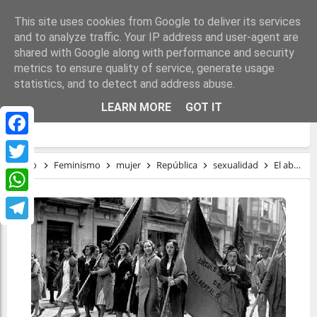
This site uses cookies from Google to deliver its services
and to analyze traffic. Your IP address and user-agent are
shared with Google along with performance and security
metrics to ensure quality of service, generate usage
statistics, and to detect and address abuse.
EL ABOLICIONISMO DE LA PROSTITUCIÓN
LEARN MORE
GOT IT
Y LA ESPAÑA REPUBLICANA
Facebook
Inicio
Feminismo
mujer
República
sexualidad
El abolicionismo de la prostitución y la España Republicana
Twitter
WhatsApp
Telegram