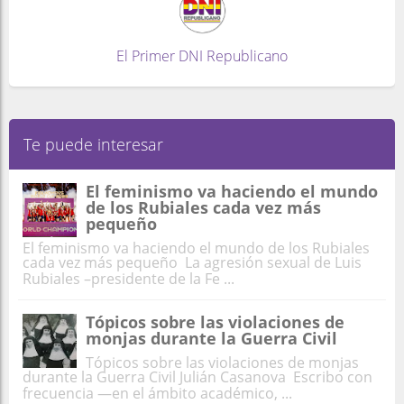
El Primer DNI Republicano
Te puede interesar
El feminismo va haciendo el mundo
de los Rubiales cada vez más
pequeño
El feminismo va haciendo el mundo de los Rubiales
cada vez más pequeño La agresión sexual de Luis
Rubiales –presidente de la Fe ...
Tópicos sobre las violaciones de
monjas durante la Guerra Civil
Tópicos sobre las violaciones de monjas
durante la Guerra Civil Julián Casanova Escribo con
frecuencia —en el ámbito académico, ...