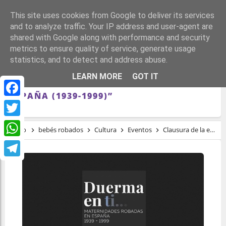
This site uses cookies from Google to deliver its services
and to analyze traffic. Your IP address and user-agent are
shared with Google along with performance and security
metrics to ensure quality of service, generate usage
statistics, and to detect and address abuse.
CLAUSURA DE LA EXPOSICIÓN “DUERMA
LEARN MORE
GOT IT
EN TI…MATERNIDADES ROBADAS EN
ESPAÑA (1939-1999)”
Facebook
Twitter
Inicio
bebés robados
Cultura
Eventos
Clausura de la exposición “Duerma en ti…Maternidades robadas en España (1939-1999)”
WhatsApp
Telegram