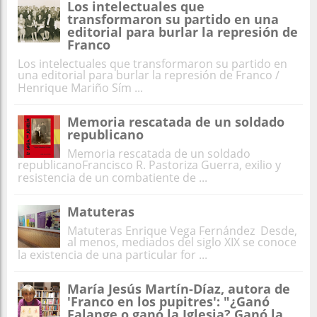
Los intelectuales que
transformaron su partido en una
editorial para burlar la represión de
Franco
Los intelectuales que transformaron su partido en
una editorial para burlar la represión de Franco /
Henrique Mariño Sím ...
Memoria rescatada de un soldado
republicano
Memoria rescatada de un soldado
republicanoFrancisco R. Pastoriza Guerra, exilio y
resistencia de un combatiente de ...
Matuteras
Matuteras Enrique Vega Fernández Desde,
al menos, mediados del siglo XIX se conoce
la existencia de una particular for ...
María Jesús Martín-Díaz, autora de
'Franco en los pupitres': "¿Ganó
Falange o ganó la Iglesia? Ganó la