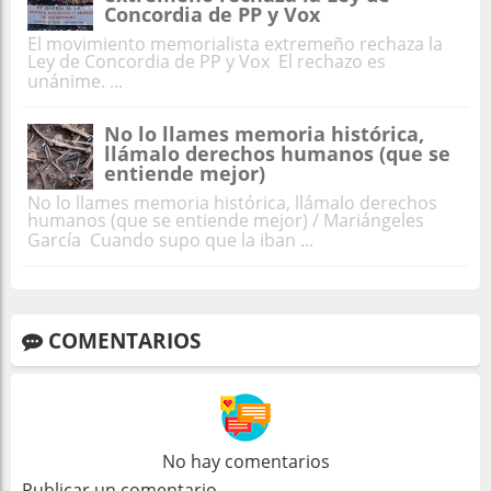
Concordia de PP y Vox
El movimiento memorialista extremeño rechaza la
Ley de Concordia de PP y Vox El rechazo es
unánime. ...
No lo llames memoria histórica,
llámalo derechos humanos (que se
entiende mejor)
No lo llames memoria histórica, llámalo derechos
humanos (que se entiende mejor) / Mariángeles
García Cuando supo que la iban ...
COMENTARIOS
No hay comentarios
Publicar un comentario