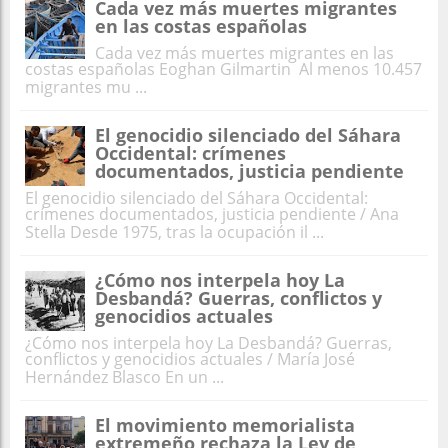
Cada vez más muertes migrantes
en las costas españolas
Cada vez más muertes migrantes en las
costas españolas Eoghan Gilmartin Al menos 10.457
migrantes mu ...
El genocidio silenciado del Sáhara
Occidental: crímenes
documentados, justicia pendiente
El genocidio silenciado del Sáhara Occidental:
crímenes documentados, justicia pendiente / Ana
Stella Desde 1975, tras la ocupación il ...
¿Cómo nos interpela hoy La
Desbandá? Guerras, conflictos y
genocidios actuales
¿Cómo nos interpela hoy La Desbandá? Guerras,
conflictos y genocidios actuales / María José
Hernández Blasco En un ...
El movimiento memorialista
extremeño rechaza la Ley de