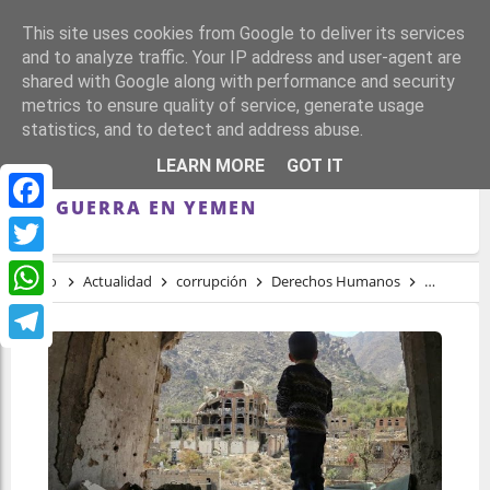
This site uses cookies from Google to deliver its services
and to analyze traffic. Your IP address and user-agent are
shared with Google along with performance and security
metrics to ensure quality of service, generate usage
statistics, and to detect and address abuse.
TRES ONG DENUNCIAN UNA POSIBLE
LEARN MORE
GOT IT
IMPLICACIÓN DE ESPAÑA EN CRÍMENES
DE GUERRA EN YEMEN
Facebook
Twitter
Inicio
Actualidad
corrupción
Derechos Humanos
genocidio
WhatsApp
Telegram