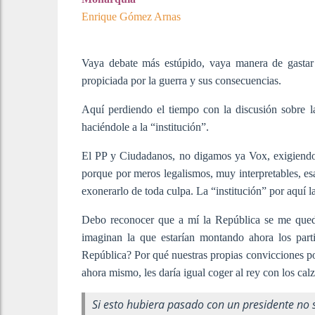
Enrique Gómez Arnas
V
aya debate más estúpido, vaya manera de gastar
propiciada por la guerra y sus consecuencias.
Aquí perdiendo el tiempo con la discusión sobre 
haciéndole a la “institución”.
El PP y Ciudadanos, no digamos ya Vox, exigiendo 
porque por meros legalismos, muy interpretables, esa
exonerarlo de toda culpa. La “institución” por aquí la
Debo reconocer que a mí la República se me queda 
imaginan la que estarían montando ahora los parti
República? Por qué nuestras propias convicciones pol
ahora mismo, les daría igual coger al rey con los cal
Si esto hubiera pasado con un presidente no s