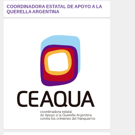
antifascismo
(1006)
COORDINADORA ESTATAL DE APOYO A LA
QUERELLA ARGENTINA
Eventos
(914)
Historia
(752)
Crímenes del franquismo
(721)
dictadura
(699)
Feminismo
(607)
neofranquismo
(567)
Justicia Universal
(527)
Derechos Humanos
(522)
Nacionalcatolicismo
(514)
Exilio
(506)