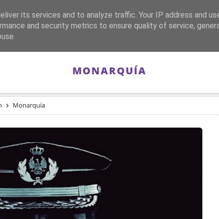
liver its services and to analyze traffic. Your IP address and us
CA
FRANQUISMO
GUERRA DE ESPAÑA
MEMORIA
rmance and security metrics to ensure quality of service, gene
buse.
MONARQUÍA
n
Monarquía