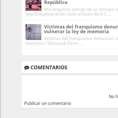
República
Monárquicos alertan de un ‘ensayo rep
RepúblicaAclaración: Este artículo de El C ...
Víctimas del franquismo denun
vulnerar la ley de memoria
Víctimas del franquismo denuncian a
memoria / Martxoak Perm ...
COMENTARIOS
No h
Publicar un comentario