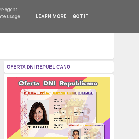
er-agent
RÉGIMEN - MONARQUÍA
CULTURA - LIBROS
rate usage
LEARN MORE
GOT IT
OFERTA DNI REPUBLICANO