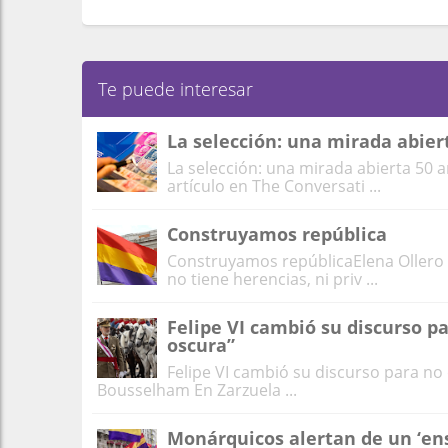
Te puede interesar
La selección: una mirada abie
La selección: una mirada abierta 50
artículo en The Conversati ...
Construyamos república
Construyamos repúblicaElena Ollero L
no tiene herencias, ni priv ...
Felipe VI cambió su discurso p
oscura”
Felipe VI cambió su discurso para no
Bousselham En Zarzuela ...
Monárquicos alertan de un ‘ens