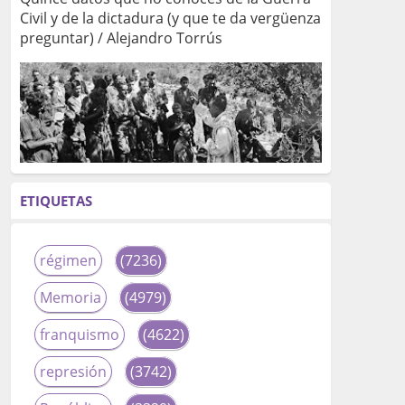
Civil y de la dictadura (y que te da vergüenza
preguntar) / Alejandro Torrús
ETIQUETAS
régimen
(7236)
Memoria
(4979)
franquismo
(4622)
represión
(3742)