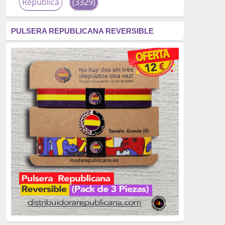
República
(3329)
corrupción
(3266)
PULSERA REPUBLICANA REVERSIBLE
fascismo
(2677)
tardofranquismo
(2320)
Actualidad
(2319)
monarquía
(2253)
borbones
(2176)
Cultura
(2163)
Guerra
(1674)
genocidio
(1234)
mujer
(1070)