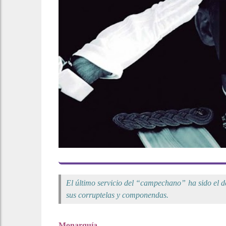
El último servicio del “campechano” ha sido el d
sus corruptelas y componendas.
Monarquía