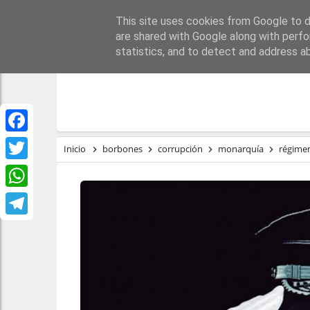
This site uses cookies from Google to de
PORTADA
REPÚBLI
are shared with Google along with perfo
statistics, and to detect and address a
Facebook
Inicio
borbones
corrupción
monarquía
régime
Twitter
WhatsApp
Telegram