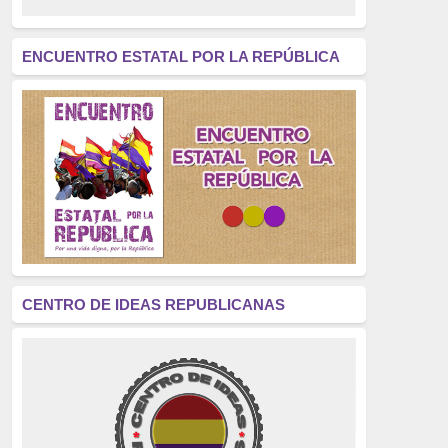
revolución
(312)
América Latina
(305)
ENCUENTRO ESTATAL POR LA REPÚBLICA
Exhumación
(304)
Golpe de Estado
(304)
Brigadas Internacionales
(303)
pensamiento
(294)
Revisionismo
(289)
La Transición
(275)
CENTRO DE IDEAS REPUBLICANAS
presos políticos
(273)
educación pública
(270)
La Izquierda
(260)