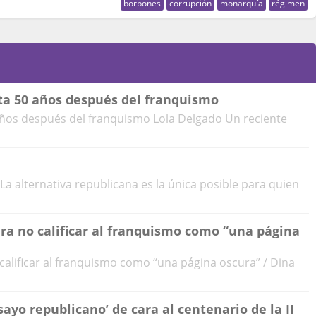
borbones
corrupción
monarquía
régimen
rta 50 años después del franquismo
 años después del franquismo Lola Delgado Un reciente
a alternativa republicana es la única posible para quien
ara no calificar al franquismo como “una página
 calificar al franquismo como “una página oscura” / Dina
ayo republicano’ de cara al centenario de la II