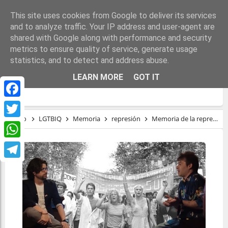
This site uses cookies from Google to deliver its services
and to analyze traffic. Your IP address and user-agent are
shared with Google along with performance and security
metrics to ensure quality of service, generate usage
statistics, and to detect and address abuse.
MEMORIA DE LA REPRESIÓN Y LA
LEARN MORE
GOT IT
RESISTENCIA LGTBI EN BARCELONA
Facebook
Inicio
LGTBIQ
Memoria
represión
Memoria de la represión y la resistencia LGTBI en Barcelona
Twitter
WhatsApp
Telegram