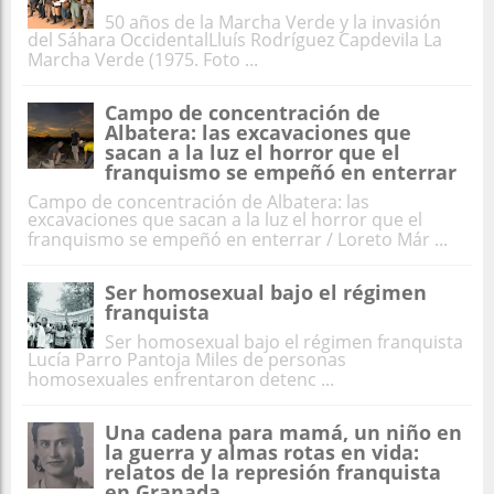
50 años de la Marcha Verde y la invasión
del Sáhara OccidentalLluís Rodríguez Capdevila La
Marcha Verde (1975. Foto ...
Campo de concentración de
Albatera: las excavaciones que
sacan a la luz el horror que el
franquismo se empeñó en enterrar
Campo de concentración de Albatera: las
excavaciones que sacan a la luz el horror que el
franquismo se empeñó en enterrar / Loreto Már ...
Ser homosexual bajo el régimen
franquista
Ser homosexual bajo el régimen franquista
Lucía Parro Pantoja Miles de personas
homosexuales enfrentaron detenc ...
Una cadena para mamá, un niño en
la guerra y almas rotas en vida:
relatos de la represión franquista
en Granada