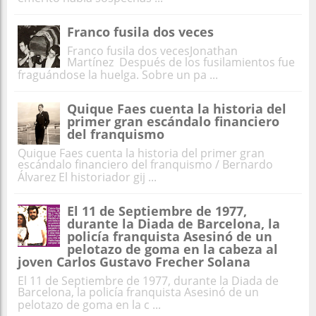
Franco fusila dos veces
Franco fusila dos vecesJonathan
Martínez Después de los fusilamientos fue
fraguándose la huelga. Sobre un pa ...
Quique Faes cuenta la historia del
primer gran escándalo financiero
del franquismo
Quique Faes cuenta la historia del primer gran
escándalo financiero del franquismo / Bernardo
Álvarez El historiador gij ...
El 11 de Septiembre de 1977,
durante la Diada de Barcelona, la
policía franquista Asesinó de un
pelotazo de goma en la cabeza al
joven Carlos Gustavo Frecher Solana
El 11 de Septiembre de 1977, durante la Diada de
Barcelona, la policía franquista Asesinó de un
pelotazo de goma en la c ...