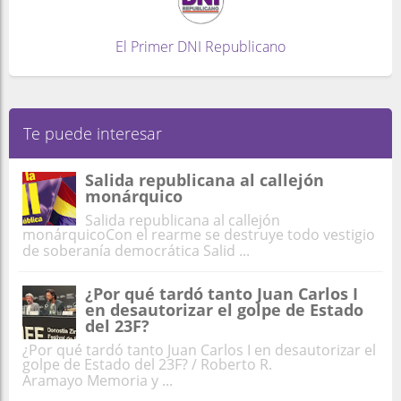
El Primer DNI Republicano
Te puede interesar
Salida republicana al callejón
monárquico
Salida republicana al callejón
monárquicoCon el rearme se destruye todo vestigio
de soberanía democrática Salid ...
¿Por qué tardó tanto Juan Carlos I
en desautorizar el golpe de Estado
del 23F?
¿Por qué tardó tanto Juan Carlos I en desautorizar el
golpe de Estado del 23F? / Roberto R.
Aramayo Memoria y ...