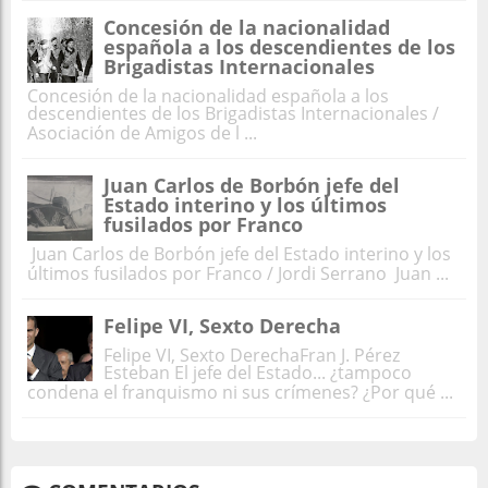
Concesión de la nacionalidad
española a los descendientes de los
Brigadistas Internacionales
Concesión de la nacionalidad española a los
descendientes de los Brigadistas Internacionales /
Asociación de Amigos de l ...
Juan Carlos de Borbón jefe del
Estado interino y los últimos
fusilados por Franco
Juan Carlos de Borbón jefe del Estado interino y los
últimos fusilados por Franco / Jordi Serrano Juan ...
Felipe VI, Sexto Derecha
Felipe VI, Sexto DerechaFran J. Pérez
Esteban El jefe del Estado... ¿tampoco
condena el franquismo ni sus crímenes? ¿Por qué ...