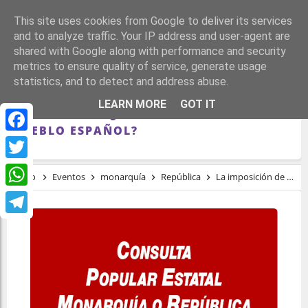
This site uses cookies from Google to deliver its services
and to analyze traffic. Your IP address and user-agent are
shared with Google along with performance and security
metrics to ensure quality of service, generate usage
statistics, and to detect and address abuse.
LA IMPOSICIÓN DE LA MONARQUÍA
LEARN MORE
GOT IT
BORBÓNICA… ¿OTRA TRAICIÓN AL
PUEBLO ESPAÑOL?
Facebook
Twitter
Inicio
Eventos
monarquía
República
La imposición de la monarquía borbónica… ¿otra traición al pueblo español?
WhatsApp
Telegram